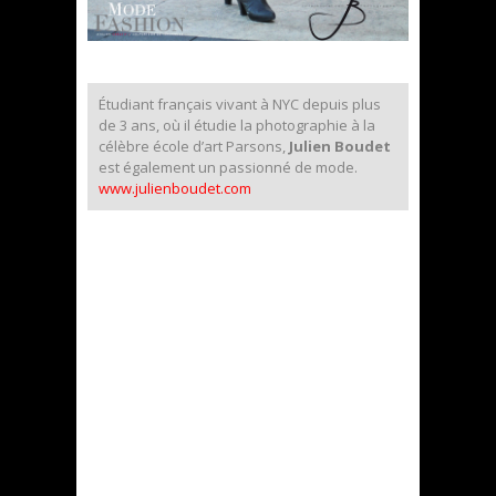
Étudiant français vivant à NYC depuis plus
de 3 ans, où il étudie la photographie à la
célèbre école d’art Parsons,
Julien Boudet
est également un passionné de mode.
www.julienboudet.com