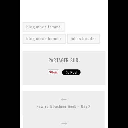
blog mode femme
blog mode homme
julien boudet
PARTAGER SUR:
New York Fashion Week – Day 2