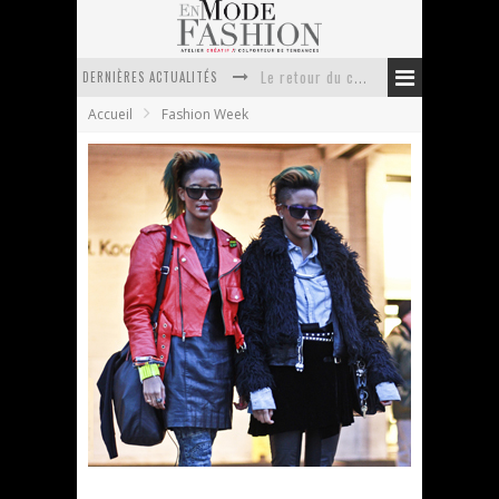
DERNIÈRES ACTUALITÉS
Le retour du cachemire version casual
Accueil
Fashion Week
Doudoune pour femme : choisir la pièce idéale entre style, chaleur et durabilité
La trousse de toilette : l’accessoire indispensable de voyage
Week-end spa en automne : quel maillot de bain choisir ?
Pourquoi le costume sur mesure à Paris est un incontournable de l’élégance contemporaine ?
Anti chute cheveux homme : quelles solutions pour renforcer sa chevelure ?
New York Fashion Week – Day 3
En Mode Fashion
14 février 2012
Fashion Week
,
STYLES