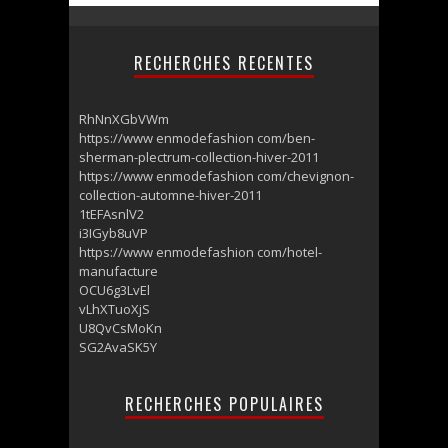
RECHERCHES RECENTES
RhNnXGbVWm
https://www enmodefashion com/ben-
sherman-plectrum-collection-hiver-2011
https://www enmodefashion com/chevignon-
collection-automne-hiver-2011
1tEFAsnlV2
i3IGyb8uVP
https://www enmodefashion com/hotel-
manufacture
OCU6g3LvEl
vLhXTuoXjS
U8QvCsMoKn
SG2AvaSK5Y
RECHERCHES POPULAIRES