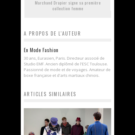
Marchand Drapier signe sa première
collection femme
A PROPOS DE L'AUTEUR
En Mode Fashion
30 ans, Eurasien, Paris. Directeur associé de
Studio EMF. Ancien diplômé de l'ESC Toulouse.
Passionné de mode et de voyages. Amateur de
boxe française et d'arts martiaux chinois.
ARTICLES SIMILAIRES