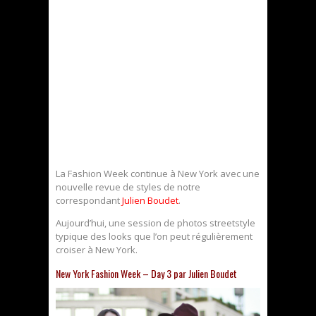
La Fashion Week continue à New York avec une
nouvelle revue de styles de notre
correspondant
Julien Boudet
.
Aujourd’hui, une session de photos streetstyle
typique des looks que l’on peut régulièrement
croiser à New York.
New York Fashion Week – Day 3 par Julien Boudet