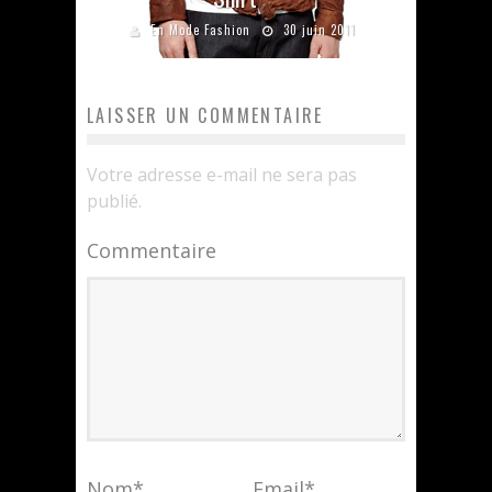
En Mode Fashion
30 juin 2011
LAISSER UN COMMENTAIRE
Votre adresse e-mail ne sera pas
publié.
Commentaire
Nom
*
Email
*