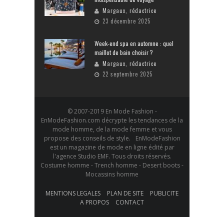
Margaux, rédactrice
23 décembre 2025
Week-end spa en automne : quel
maillot de bain choisir ?
Margaux, rédactrice
22 septembre 2025
© 2007-2019 En Mode Fashion -
EnModeFashion.com décrypte les tendances de la
mode homme, de la mode femme et vous
propose des conseils de style. EnModeFashion
est un magazine de mode en ligne édité par
l'agence Studio EMF. Tous droits réservés.
Costume homme - Trench homme - Desert boots -
Mocassins homme
MENTIONS LEGALES
PLAN DE SITE
PUBLICITE
A PROPOS
CONTACT