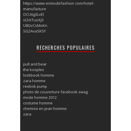
https://www enmodefashion com/hotel-
manufacture
OCU6g3LvEl
vLhXTuoXjS
U8QvCsMoKn
SG2AvaSK5Y
RECHERCHES POPULAIRES
pull and bear
the kooples
lookbook homme
zara homme
reebok pump
photo de couverture facebook swag
mode homme 2012
costume homme
chemise en jean homme
zara