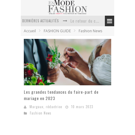
Le retour du cachemire version casual
DERNIÈRES ACTUALITÉS
Doudoune pour femme : choisir la pièce idéale entre style, chaleur et durabilité
Accueil
FASHION GUIDE
Fashion News
La trousse de toilette : l’accessoire indispensable de voyage
Week-end spa en automne : quel maillot de bain choisir ?
Pourquoi le costume sur mesure à Paris est un incontournable de l’élégance contemporaine ?
Anti chute cheveux homme : quelles solutions pour renforcer sa chevelure ?
Les grandes tendances du faire-part de
mariage en 2023
Margaux, rédactrice
10 mars 2023
Fashion News