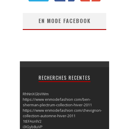
EN MODE FACEBOOK
RECHERCHES RECENTES
RhNnXGbVWm
https://www enmodefashion com/ben-
sherman-plectrum-collection-hiver-2011
https://www enmodefashion com/chevignon-
collection-automne-hiver-2011
1tEFAsnlV2
i3IGyb8uVP