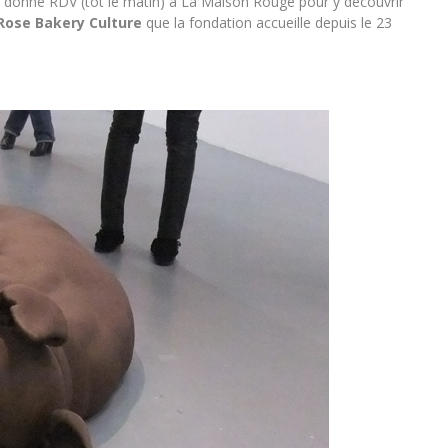
 donné RDV (tôt le matin) à La Maison Rouge pour y découvrir
Rose Bakery Culture
que la fondation accueille depuis le 23