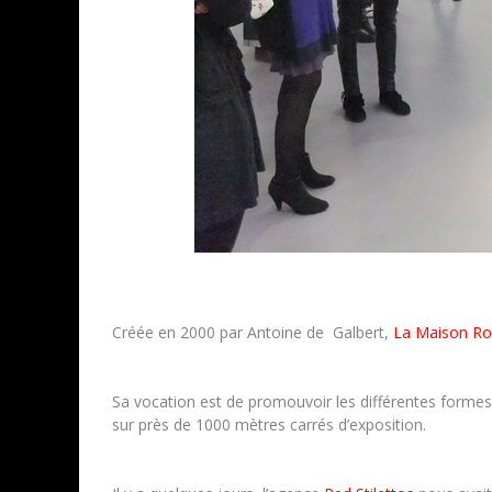
Créée en 2000 par Antoine de Galbert,
La Maison R
Sa vocation est de promouvoir les différentes formes d
sur près de 1000 mètres carrés d’exposition.