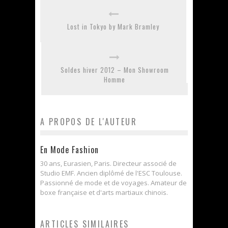
Lost in Tokyo by Mark Bramley
Soldes hiver 2012 – Mon Showroom
Homme
A PROPOS DE L'AUTEUR
En Mode Fashion
30 ans, Eurasien, Paris. Directeur associé de
Studio EMF. Ancien diplômé de l'ESC Toulouse.
Passionné de mode et de voyages. Amateur de
boxe française et d'arts martiaux chinois.
ARTICLES SIMILAIRES