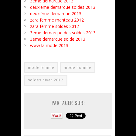
3ème démarque 2013
deuxieme demarque soldes 2013
deuxième démarque 2013
zara femme manteau 2012
zara femme soldes 2012
3eme demarque des soldes 2013
3eme demarque solde 2013
www la mode 2013
mode femme
mode homme
soldes hiver 2012
PARTAGER SUR: