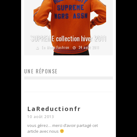
SUPREME collection hiver 2011
En Mode Fashion
24 août 2011
UNE RÉPONSE
LaReductionfr
10 août 2013
vous gérez… merci d’avoir partagé cet
article avec nous