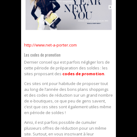
http://www.net-a-porter.com
Les codes de promotion
Dernier conseil qui est parfois négliger lors de
cette période de préparation des soldes : les
sites proposant des
codes de promotion
.
Ces sites ont pour habitude de proposer tout
au long de l’année des bons plans shoppings
et des codes de réduction sur un grand nombre
de e-boutiques, ce que peu de gens savent,
c’est que ces sites sont également utiles même
en période de soldes !
Ainsi, il est parfois possible de cumuler
plusieurs offres de réduction pour un même
site. Surtout, en vous inscrivant à leur