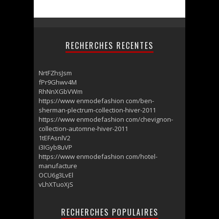
RECHERCHES RECENTES
NrtFZhsJsm
fPr9Ghwv4M
RhNnXGbVWm
https://www enmodefashion com/ben-
sherman-plectrum-collection-hiver-2011
https://www enmodefashion com/chevignon-
collection-automne-hiver-2011
1tEFAsnlV2
i3IGyb8uVP
https://www enmodefashion com/hotel-
manufacture
OCU6g3LvEl
vLhXTuoXjS
RECHERCHES POPULAIRES