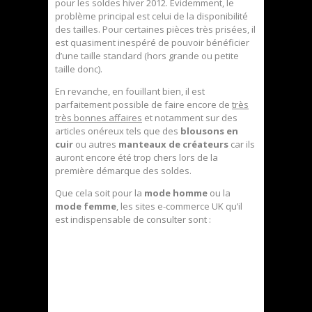
pour les soldes hiver 2012. Évidemment, le
problème principal est celui de la disponibilité
des tailles. Pour certaines pièces très prisées, il
est quasiment inespéré de pouvoir bénéficier
d’une taille standard (hors grande ou petite
taille donc).
En revanche, en fouillant bien, il est
parfaitement possible de faire encore de
très
très bonnes affaires
et notamment sur des
articles onéreux tels que des
blousons en
cuir
ou autres
manteaux de créateurs
car ils
auront encore été trop chers lors de la
première démarque des soldes.
Que cela soit pour la
mode homme
ou la
mode femme
, les sites e-commerce UK qu’il
est indispensable de consulter sont :