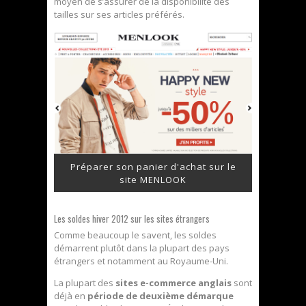
moyen de s’assurer de la disponibilité des
tailles sur ses articles préférés.
Préparer son panier d'achat sur le
site MENLOOK
Les soldes hiver 2012 sur les sites étrangers
Comme beaucoup le savent, les soldes
démarrent plutôt dans la plupart des pays
étrangers et notamment au Royaume-Uni.
La plupart des
sites e-commerce anglais
sont
déjà en
période de deuxième démarque