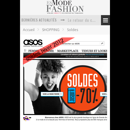
Le retour du cachemire version casual
DERNIÈRES ACTUALITÉS
Doudoune pour femme : choisir la pièce idéale entre style, chaleur et durabilité
Accueil
SHOPPING
Soldes
La trousse de toilette : l’accessoire indispensable de voyage
Week-end spa en automne : quel maillot de bain choisir ?
Pourquoi le costume sur mesure à Paris est un incontournable de l’élégance contemporaine ?
Anti chute cheveux homme : quelles solutions pour renforcer sa chevelure ?
Soldes hiver 2012 : bien préparer ses achats
En Mode Fashion
10 janvier 2012
Soldes
1 Commentaire