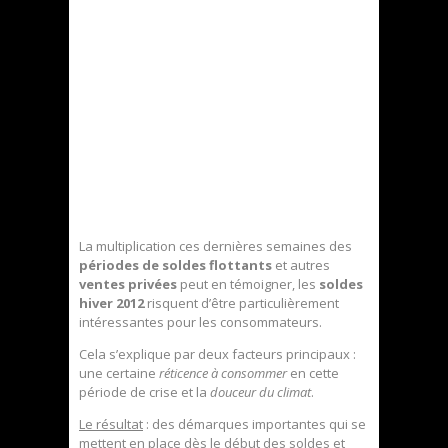
La multiplication ces dernières semaines des
périodes de soldes flottants
et autres
ventes privées
peut en témoigner, les
soldes
hiver 2012
risquent d’être particulièrement
intéressantes pour les consommateurs.
Cela s’explique par deux facteurs principaux :
une certaine
réticence à consommer
en cette
période de crise et la
douceur du climat
.
Le résultat
: des démarques importantes qui se
mettent en place dès le début des soldes et