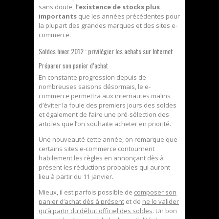
sans doute,
l’existence de stocks plus
importants
que les années précédentes pour
la plupart des grandes marques et des sites e-
commerce.
Soldes hiver 2012 : privilégier les achats sur Internet
Préparer son panier d’achat
En constante progression depuis de
nombreuses saisons désormais, le e-
commerce permettra aux internautes malins
d’éviter la foule des premiers jours des soldes
et également de faire une pré-sélection des
articles que l’on souhaite acheter en priorité.
Une nouveauté cette année, on remarque que
certains sites e-commerce contournent
habilement les règles en annonçant dès à
présent les réductions probables qui auront
lieu à partir du 11 janvier.
Mieux, il est parfois possible de
composer son
panier d’achat dès à présent
et de
ne le valider
qu’à partir du début officiel des soldes
. Un bon