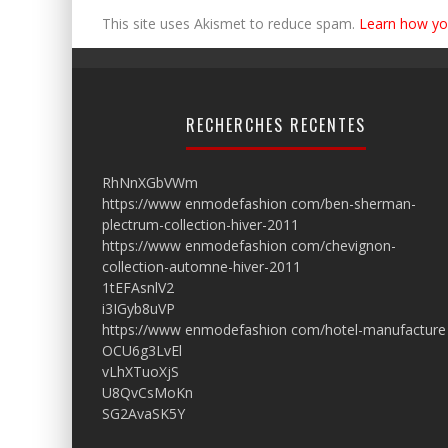
This site uses Akismet to reduce spam.
Learn how yo
RECHERCHES RECENTES
RhNnXGbVWm
https://www enmodefashion com/ben-sherman-
plectrum-collection-hiver-2011
https://www enmodefashion com/chevignon-
collection-automne-hiver-2011
1tEFAsnlV2
i3IGyb8uVP
https://www enmodefashion com/hotel-manufacture
OCU6g3LvEl
vLhXTuoXjS
U8QvCsMoKn
SG2AvaSK5Y