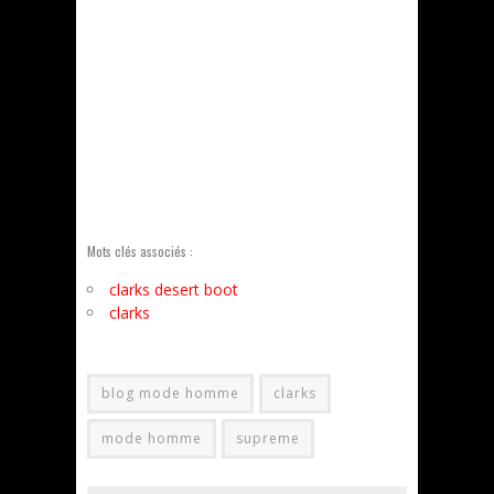
Mots clés associés :
clarks desert boot
clarks
blog mode homme
clarks
mode homme
supreme