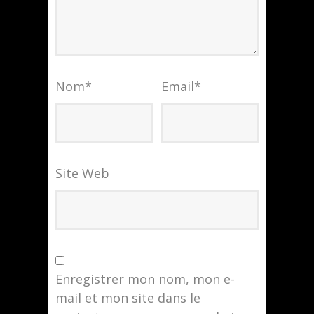
Nom
*
Email
*
Site Web
Enregistrer mon nom, mon e-
mail et mon site dans le