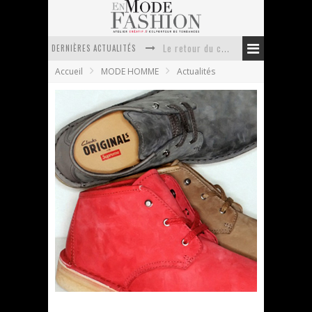
DERNIÈRES ACTUALITÉS
Le retour du cachemire version casual
Accueil
MODE HOMME
Actualités
Doudoune pour femme : choisir la pièce idéale entre style, chaleur et durabilité
La trousse de toilette : l’accessoire indispensable de voyage
Week-end spa en automne : quel maillot de bain choisir ?
Pourquoi le costume sur mesure à Paris est un incontournable de l’élégance contemporaine ?
Anti chute cheveux homme : quelles solutions pour renforcer sa chevelure ?
Supreme x Clarks Desert Boot
En Mode Fashion
5 avril 2011
Actualités
1 Commentaire