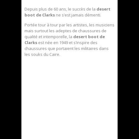
Depuis plus de 60 ans, le succès de la
desert
boot de Clarks
ne s’est jamais démenti.
Portée tour à tour par les artistes, les musiciens
mais surtout les adeptes de chaussures de
qualité et intemporelle, la
desert boot de
Clarks
est née en 1949 et s’inspire des
chaussures que portaient les militaires dans
les souks du Caire.