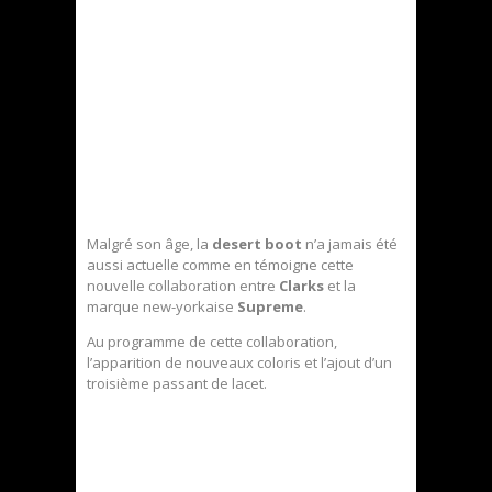
Malgré son âge, la
desert boot
n’a jamais été
aussi actuelle comme en témoigne cette
nouvelle collaboration entre
Clarks
et la
marque new-yorkaise
Supreme
.
Au programme de cette collaboration,
l’apparition de nouveaux coloris et l’ajout d’un
troisième passant de lacet.