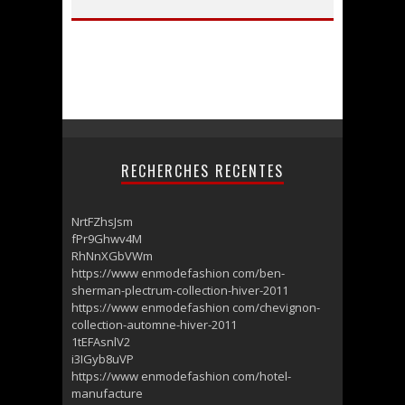
RECHERCHES RECENTES
NrtFZhsJsm
fPr9Ghwv4M
RhNnXGbVWm
https://www enmodefashion com/ben-
sherman-plectrum-collection-hiver-2011
https://www enmodefashion com/chevignon-
collection-automne-hiver-2011
1tEFAsnlV2
i3IGyb8uVP
https://www enmodefashion com/hotel-
manufacture