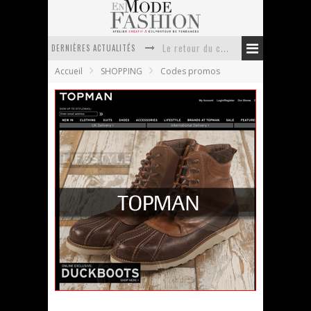
DERNIÈRES ACTUALITÉS
Le retour du cachemire version casual
Accueil
SHOPPING
Codes promos
Doudoune pour femme : choisir la pièce idéale entre style, chaleur et durabilité
La trousse de toilette : l’accessoire indispensable de voyage
Week-end spa en automne : quel maillot de bain choisir ?
Pourquoi le costume sur mesure à Paris est un incontournable de l’élégance contemporaine ?
Anti chute cheveux homme : quelles solutions pour renforcer sa chevelure ?
TOPMAN
En Mode Fashion
11 septembre 2011
Codes promos