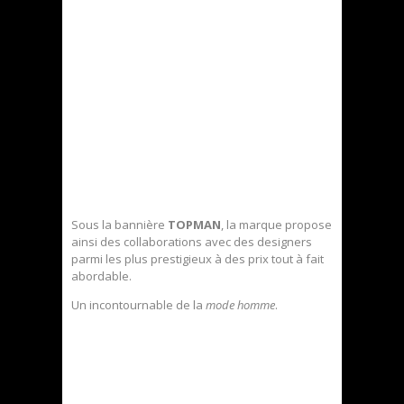
Sous la bannière
TOPMAN
, la marque propose
ainsi des collaborations avec des designers
parmi les plus prestigieux à des prix tout à fait
abordable.
Un incontournable de la
mode homme
.