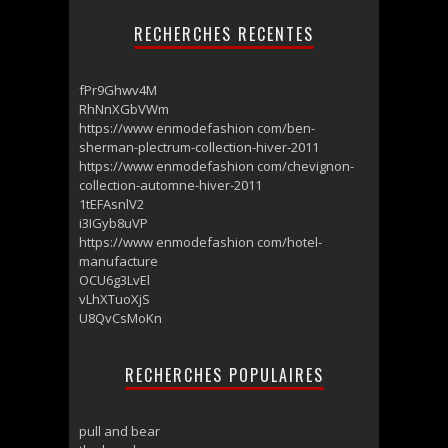
RECHERCHES RECENTES
fPr9Ghwv4M
RhNnXGbVWm
https://www enmodefashion com/ben-
sherman-plectrum-collection-hiver-2011
https://www enmodefashion com/chevignon-
collection-automne-hiver-2011
1tEFAsnlV2
i3IGyb8uVP
https://www enmodefashion com/hotel-
manufacture
OCU6g3LvEl
vLhXTuoXjS
U8QvCsMoKn
RECHERCHES POPULAIRES
pull and bear