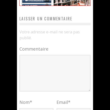
LAISSER UN COMMENTAIRE
Votre adresse e-mail ne sera pas
publié.
Commentaire
Nom
*
Email
*