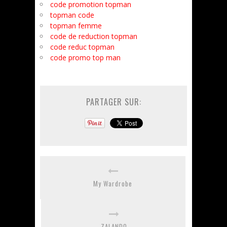
code promotion topman
topman code
topman femme
code de reduction topman
code reduc topman
code promo top man
PARTAGER SUR:
My Wardrobe
ZALANDO