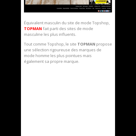
Équivalent masculin du site de mode Topshop,
TOPMAN
fait parti des sites de mode
masculine les plus influents.
Tout comme Topshop, le site
TOPMAN
propose
une sélection rigoureuse des marques de
mode homme les plus pointues mais
également sa propre marque.