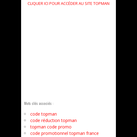
CLIQUER ICI POUR ACCÉDER AU SITE TOPMAN
Mots clés associés :
code topman
code réduction topman
topman code promo
code promotionnel topman france