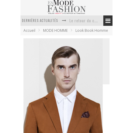
DERNIÈRES ACTUALITÉS
Doudoune pour femme : choisir la pièce idéale entre style, chaleur et durabilité
Accueil
MODE HOMME
Look Book Homme
La trousse de toilette : l’accessoire indispensable de voyage
Week-end spa en automne : quel maillot de bain choisir ?
Pourquoi le costume sur mesure à Paris est un incontournable de l’élégance contemporaine ?
Anti chute cheveux homme : quelles solutions pour renforcer sa chevelure ?
Le retour du cachemire version casual
ZARA Homme lookbook avril 2012
En Mode Fashion
6 avril 2012
Look Book Homme
1 Commentaire