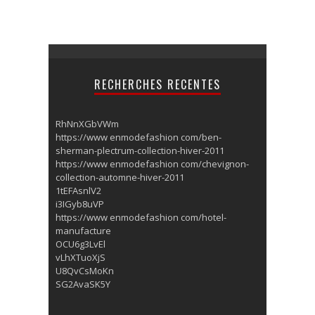
RECHERCHES RECENTES
RhNnXGbVWm
https://www enmodefashion com/ben-
sherman-plectrum-collection-hiver-2011
https://www enmodefashion com/chevignon-
collection-automne-hiver-2011
1tEFAsnlV2
i3IGyb8uVP
https://www enmodefashion com/hotel-
manufacture
OCU6g3LvEl
vLhXTuoXjS
U8QvCsMoKn
SG2AvaSK5Y