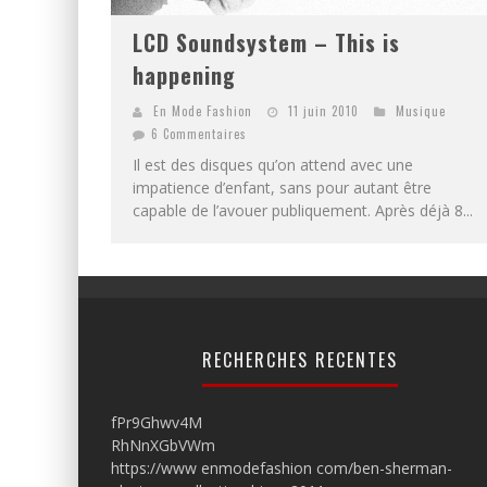
LCD Soundsystem – This is
happening
En Mode Fashion
11 juin 2010
Musique
6 Commentaires
Il est des disques qu’on attend avec une
impatience d’enfant, sans pour autant être
capable de l’avouer publiquement. Après déjà 8...
RECHERCHES RECENTES
fPr9Ghwv4M
RhNnXGbVWm
https://www enmodefashion com/ben-sherman-