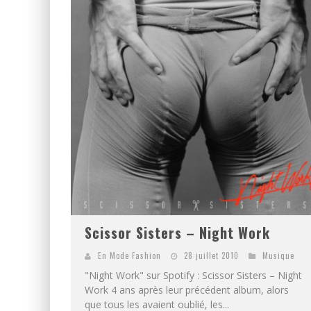
Scissor Sisters – Night Work
En Mode Fashion
28 juillet 2010
Musique
"Night Work" sur Spotify : Scissor Sisters – Night
Work 4 ans après leur précédent album, alors
que tous les avaient oublié, les...