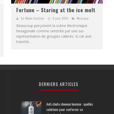
Fortune – Staring at the ice melt
En Mode Fashion
4 juin 2010
Musique
Beaucoup perçoivent la scène électronique
hexagonale comme sinistrée par une sur-
représentation de groupes calibrés. Si cet avis
tranché...
DERNIERS ARTICLES
Anti chute cheveux homme : quelles
solutions pour renforcer sa