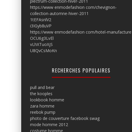
plectrum-collection-hiver-2011
https://www enmodefashion com/chevignon-
collection-automne-hiver-2011
1tEFAsnlV2
i3IGyb8uVP
https://www enmodefashion com/hotel-manufacture
OCU6g3LvEl
vLhXTuoXjS
U8QvCsMoKn
RECHERCHES POPULAIRES
pull and bear
the kooples
lookbook homme
zara homme
reebok pump
photo de couverture facebook swag
mode homme 2012
costume homme