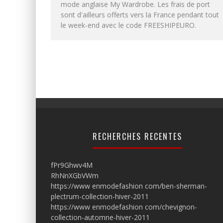
mode anglaise My Wardrobe. Les frais de port
sont d'ailleurs offerts vers la France pendant tout
le week-end avec le code FREESHIPEURO.
RECHERCHES RECENTES
fPr9Ghwv4M
RhNnXGbVWm
https://www enmodefashion com/ben-sherman-
plectrum-collection-hiver-2011
https://www enmodefashion com/chevignon-
collection-automne-hiver-2011