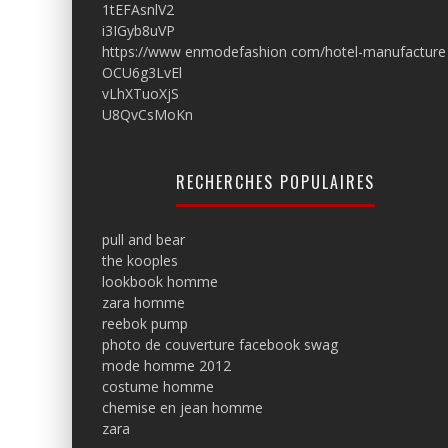
1tEFAsnlV2
i3IGyb8uVP
https://www enmodefashion com/hotel-manufacture
OCU6g3LvEl
vLhXTuoXjS
U8QvCsMoKn
RECHERCHES POPULAIRES
pull and bear
the kooples
lookbook homme
zara homme
reebok pump
photo de couverture facebook swag
mode homme 2012
costume homme
chemise en jean homme
zara