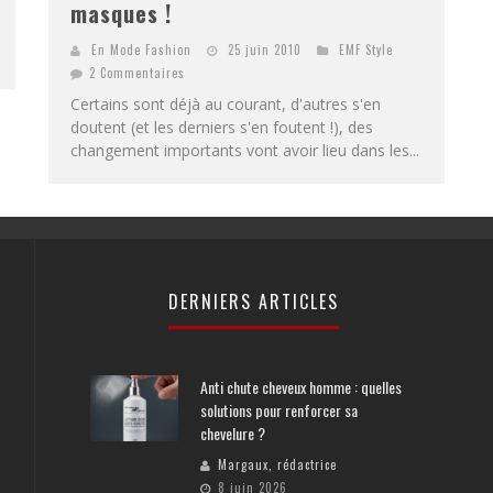
masques !
En Mode Fashion
25 juin 2010
EMF Style
2 Commentaires
Certains sont déjà au courant, d'autres s'en
doutent (et les derniers s'en foutent !), des
changement importants vont avoir lieu dans les...
DERNIERS ARTICLES
Anti chute cheveux homme : quelles
solutions pour renforcer sa
chevelure ?
Margaux, rédactrice
8 juin 2026