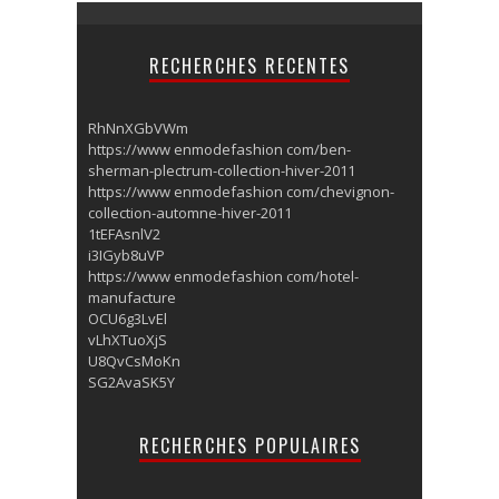
RECHERCHES RECENTES
RhNnXGbVWm
https://www enmodefashion com/ben-
sherman-plectrum-collection-hiver-2011
https://www enmodefashion com/chevignon-
collection-automne-hiver-2011
1tEFAsnlV2
i3IGyb8uVP
https://www enmodefashion com/hotel-
manufacture
OCU6g3LvEl
vLhXTuoXjS
U8QvCsMoKn
SG2AvaSK5Y
RECHERCHES POPULAIRES