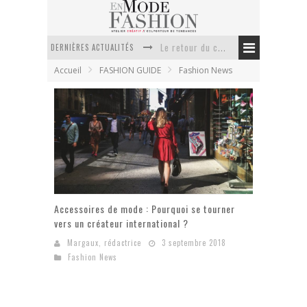
DERNIÈRES ACTUALITÉS
Le retour du cachemire version casual
Accueil
FASHION GUIDE
Fashion News
Doudoune pour femme : choisir la pièce idéale entre style, chaleur et durabilité
La trousse de toilette : l’accessoire indispensable de voyage
Week-end spa en automne : quel maillot de bain choisir ?
Pourquoi le costume sur mesure à Paris est un incontournable de l’élégance contemporaine ?
Anti chute cheveux homme : quelles solutions pour renforcer sa chevelure ?
Accessoires de mode : Pourquoi se tourner
vers un créateur international ?
Margaux, rédactrice
3 septembre 2018
Fashion News