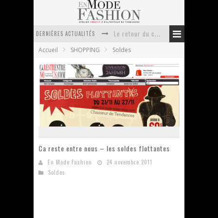
DERNIÈRES ACTUALITÉS
Le retour du cachemire version casual
Accueil
SHOPPING
Soldes
Doudoune pour femme : choisir la pièce idéale entre style, chaleur et durabilité
La trousse de toilette : l’accessoire indispensable de voyage
Week-end spa en automne : quel maillot de bain choisir ?
Pourquoi le costume sur mesure à Paris est un incontournable de l’élégance contemporaine ?
Anti chute cheveux homme : quelles solutions pour renforcer sa chevelure ?
Ca reste entre nous – les soldes flottantes
En Mode Fashion
24 novembre 2011
Soldes