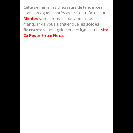
Cette semaine, les chasseurs de tendances
sont aux aguets. Après avoir fait un focus sur
Menlook
hier, nous ne pouvions vous
manquer de vous signaler que les
soldes
flottantes
sont également en ligne sur le
site
Ca Reste Entre Nous
.