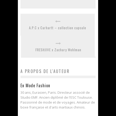
A.P.C x Carhartt – collection capsule
FRESHJIVE x Zachary Wohlman
A PROPOS DE L'AUTEUR
En Mode Fashion
30 ans, Eurasien, Paris. Directeur associé de
Studio EMF. Ancien diplômé de l'ESC Toulouse.
Passionné de mode et de voyages. Amateur de
boxe française et d'arts martiaux chinois.