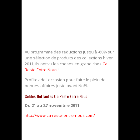
Au programme des réductions jusqu’à -60% sur
une sélection de produits des collections hiver
2011, ils ont vu les choses en grand chez
Ca
Reste Entre Nous
!
Profitez de l’occasion pour faire le plein de
bonnes affaires juste avant Noël.
Soldes flottantes Ca Reste Entre Nous
Du 21 au 27 novembre 2011
http://www.ca-reste-entre-nous.com/