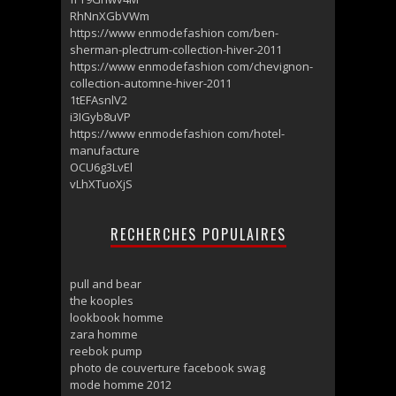
RhNnXGbVWm
https://www enmodefashion com/ben-
sherman-plectrum-collection-hiver-2011
https://www enmodefashion com/chevignon-
collection-automne-hiver-2011
1tEFAsnlV2
i3IGyb8uVP
https://www enmodefashion com/hotel-
manufacture
OCU6g3LvEl
vLhXTuoXjS
RECHERCHES POPULAIRES
pull and bear
the kooples
lookbook homme
zara homme
reebok pump
photo de couverture facebook swag
mode homme 2012