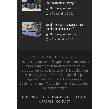
indispensable de voyage
Margaux, rédactrice
23 décembre 2025
Week-end spa en automne : quel
maillot de bain choisir ?
Margaux, rédactrice
22 septembre 2025
© 2007-2019 En Mode Fashion -
EnModeFashion.com décrypte les tendances de la
mode homme, de la mode femme et vous
propose des conseils de style. EnModeFashion
est un magazine de mode en ligne édité par
l'agence Studio EMF. Tous droits réservés.
Costume homme - Trench homme - Desert boots -
Mocassins homme
MENTIONS LEGALES
PLAN DE SITE
PUBLICITE
A PROPOS
CONTACT