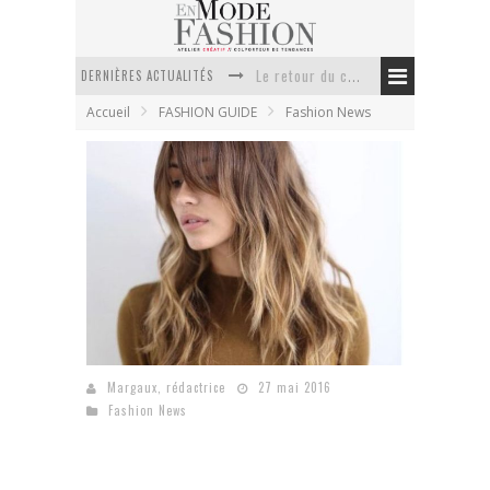
DERNIÈRES ACTUALITÉS
Le retour du cachemire version casual
Accueil
FASHION GUIDE
Fashion News
Doudoune pour femme : choisir la pièce idéale entre style, chaleur et durabilité
La trousse de toilette : l’accessoire indispensable de voyage
Week-end spa en automne : quel maillot de bain choisir ?
Pourquoi le costume sur mesure à Paris est un incontournable de l’élégance contemporaine ?
Anti chute cheveux homme : quelles solutions pour renforcer sa chevelure ?
Comment faire pour ouvrir un salon de
coiffure ?
Margaux, rédactrice
27 mai 2016
Fashion News