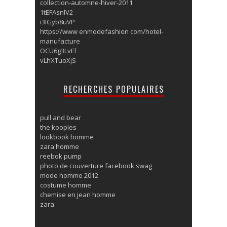
collection-automne-hiver-2011
1tEFAsnlV2
i3IGyb8uVP
https://www enmodefashion com/hotel-
manufacture
OCU6g3LvEl
vLhXTuoXjS
RECHERCHES POPULAIRES
pull and bear
the kooples
lookbook homme
zara homme
reebok pump
photo de couverture facebook swag
mode homme 2012
costume homme
chemise en jean homme
zara