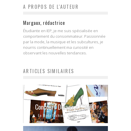
A PROPOS DE L'AUTEUR
Margaux, rédactrice
Étudiante en IEP, je me suis spécialisée en
comportement du consommateur. Passionnée
par la mode, la musique et les subcultures, je
nourris continuellement ma curiosité en
observant les nouvelles tendances.
ARTICLES SIMILAIRES
Concours Delage x ESMOD
En Mode Fashion
31 janvier 2011