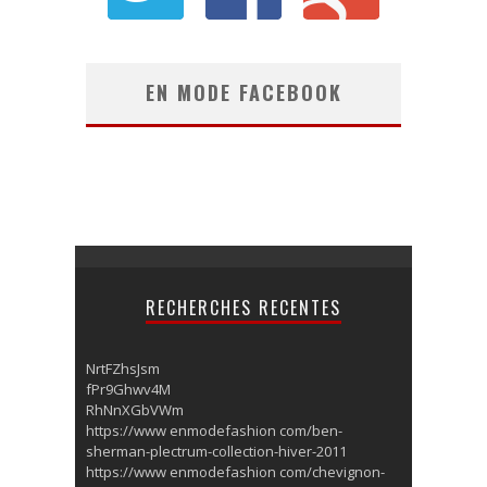
EN MODE FACEBOOK
RECHERCHES RECENTES
NrtFZhsJsm
fPr9Ghwv4M
RhNnXGbVWm
https://www enmodefashion com/ben-
sherman-plectrum-collection-hiver-2011
https://www enmodefashion com/chevignon-