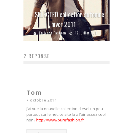
SELECTED collection automne
hiver 2011
En Mode Fashion
12 juillet 2011
2 RÉPONSE
Tom
7 octobre 2011
J’ai vue la nouvelle collection diesel un peu
partout sur le net, ce site la a l’air assez cool
non?
http://www/purefashion.fr