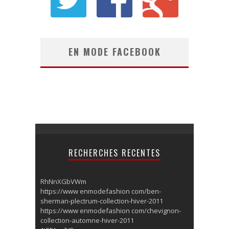
EN MODE FACEBOOK
RECHERCHES RECENTES
RhNnXGbVWm
https://www enmodefashion com/ben-
sherman-plectrum-collection-hiver-2011
https://www enmodefashion com/chevignon-
collection-automne-hiver-2011