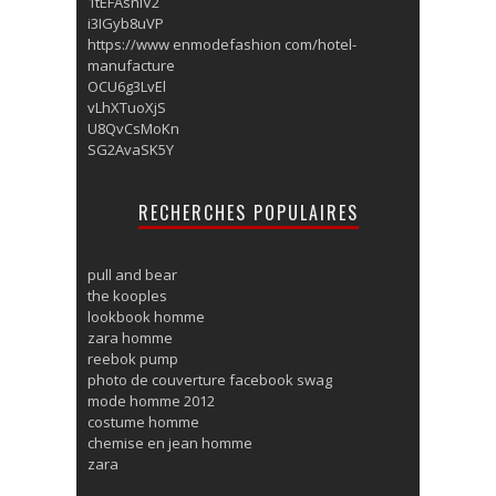
1tEFAsnlV2
i3IGyb8uVP
https://www enmodefashion com/hotel-
manufacture
OCU6g3LvEl
vLhXTuoXjS
U8QvCsMoKn
SG2AvaSK5Y
RECHERCHES POPULAIRES
pull and bear
the kooples
lookbook homme
zara homme
reebok pump
photo de couverture facebook swag
mode homme 2012
costume homme
chemise en jean homme
zara