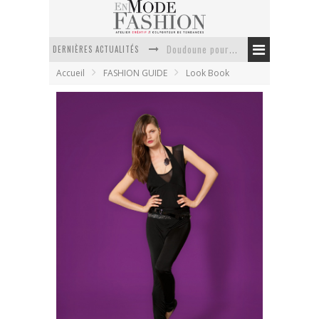
DERNIÈRES ACTUALITÉS
Doudoune pour femme : choisir la pièce idéale entre style, chaleur et durabilité
Accueil
FASHION GUIDE
Look Book
La trousse de toilette : l’accessoire indispensable de voyage
Week-end spa en automne : quel maillot de bain choisir ?
Pourquoi le costume sur mesure à Paris est un incontournable de l’élégance contemporaine ?
Anti chute cheveux homme : quelles solutions pour renforcer sa chevelure ?
Le retour du cachemire version casual
Diesel collection automne-hiver 2010/2011
En Mode Fashion
19 août 2010
Look Book
2 Commentaires