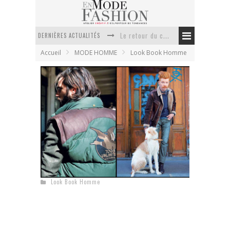
Le retour du cachemire version casual
DERNIÈRES ACTUALITÉS
Doudoune pour femme : choisir la pièce idéale entre style, chaleur et durabilité
Accueil
MODE HOMME
Look Book Homme
La trousse de toilette : l’accessoire indispensable de voyage
Week-end spa en automne : quel maillot de bain choisir ?
Pourquoi le costume sur mesure à Paris est un incontournable de l’élégance contemporaine ?
Anti chute cheveux homme : quelles solutions pour renforcer sa chevelure ?
Chevignon collection automne-hiver 2010/2011
En Mode Fashion
17 août 2010
Look Book Homme