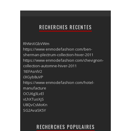
RECHERCHES RECENTES
RhNnXGbVWm
https://www enmodefashion com/ben-
sherman-plectrum-collection-hiver-2011
https://www enmodefashion com/chevignon-
collection-automne-hiver-2011
1tEFAsnlV2
i3IGyb8uVP
https://www enmodefashion com/hotel-
manufacture
OCU6g3LvEl
vLhXTuoXjS
U8QvCsMoKn
SG2AvaSK5Y
RECHERCHES POPULAIRES