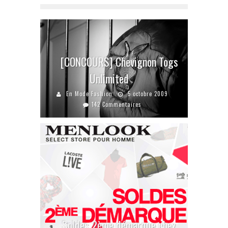
[CONCOURS] Chevignon Togs
Unlimited
En Mode Fashion
5 octobre 2009
142 Commentaires
Soldes 2ème démarque chez