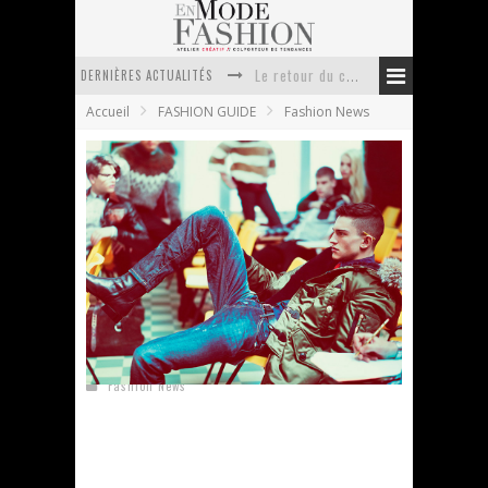
DERNIÈRES ACTUALITÉS
Le retour du cachemire version casual
Accueil
FASHION GUIDE
Fashion News
Doudoune pour femme : choisir la pièce idéale entre style, chaleur et durabilité
La trousse de toilette : l’accessoire indispensable de voyage
Week-end spa en automne : quel maillot de bain choisir ?
Pourquoi le costume sur mesure à Paris est un incontournable de l’élégance contemporaine ?
Anti chute cheveux homme : quelles solutions pour renforcer sa chevelure ?
DSquared2 campagne automne hiver 2012
En Mode Fashion
22 juin 2012
Fashion News