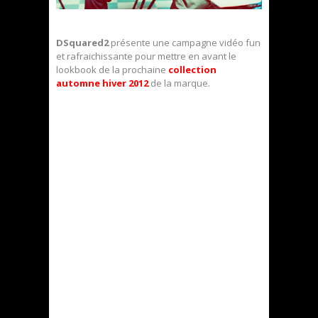
DSquared2
présente une campagne vidéo fun
et rafraichissante pour mettre en avant le
lookbook de la prochaine
collection
automne hiver 2012
de la marque.