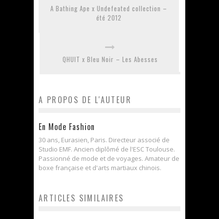
A Bathing Ape x Undefeated collection –
été 2012
QHUIT x Bleu Noir – Les Abesses
A PROPOS DE L'AUTEUR
En Mode Fashion
30 ans, Eurasien, Paris. Directeur associé de
Studio EMF. Ancien diplômé de l'ESC Toulouse.
Passionné de mode et de voyages. Amateur de
boxe française et d'arts martiaux chinois.
ARTICLES SIMILAIRES