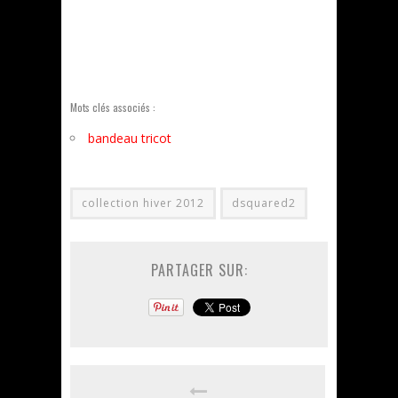
Mots clés associés :
bandeau tricot
collection hiver 2012
dsquared2
PARTAGER SUR: