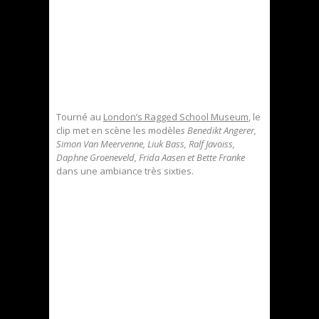
Tourné au
London’s Ragged School Museum
, le
clip met en scène les modèle
s Benedikt Angerer,
Simon Van Meervenne, Liuk Bass, Ralf Javoiss,
Daphne Groeneveld, Frida Aasen et Bette Franke
dans une ambiance très sixties.