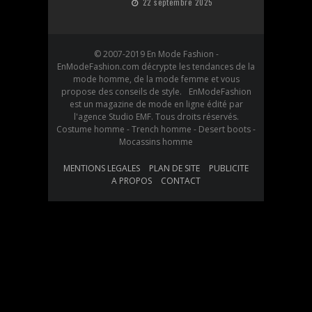
22 septembre 2025
© 2007-2019 En Mode Fashion -
EnModeFashion.com décrypte les tendances de la
mode homme, de la mode femme et vous
propose des conseils de style. EnModeFashion
est un magazine de mode en ligne édité par
l'agence Studio EMF. Tous droits réservés.
Costume homme - Trench homme - Desert boots -
Mocassins homme
MENTIONS LEGALES
PLAN DE SITE
PUBLICITE
A PROPOS
CONTACT