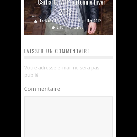
Carhartt WIP automne hiver
2012
En Mode Fashion
26 juillet 2012
2 Commentaires
LAISSER UN COMMENTAIRE
Votre adresse e-mail ne sera pas
publié.
Commentaire