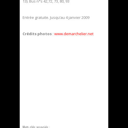
13). Bus n°s 42,72, 73, 80, 93
Entrée gratuite. Jusqu’au 4 janvier 2009
Crédits photos
:
www.demarchelier.net
Mots clés associés :