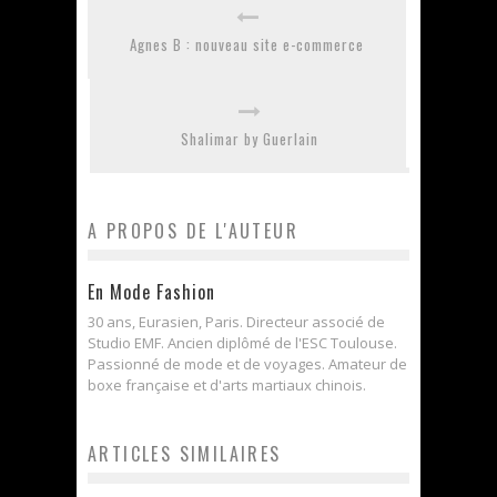
Agnes B : nouveau site e-commerce
Shalimar by Guerlain
A PROPOS DE L'AUTEUR
En Mode Fashion
30 ans, Eurasien, Paris. Directeur associé de
Studio EMF. Ancien diplômé de l'ESC Toulouse.
Passionné de mode et de voyages. Amateur de
boxe française et d'arts martiaux chinois.
ARTICLES SIMILAIRES