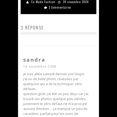
En Mode Fashion
28 novembre 2008
3 Commentaires
3 RÉPONSE
sandra
16 novembre 2008
je suis allée samedi dernier voir l’expo:
j’ai vu de belle photo, réalisées par
quelqu’un qui a de la technique: zéro
défauts.
question goût: j’ai été un peu déçu car j’ai
trouvé ces photos quelque peu stériles,
justement le zéro défaut ne m’a procuré
aucune émotion… ça manque un peu de
caractère. parfait pour les unes de