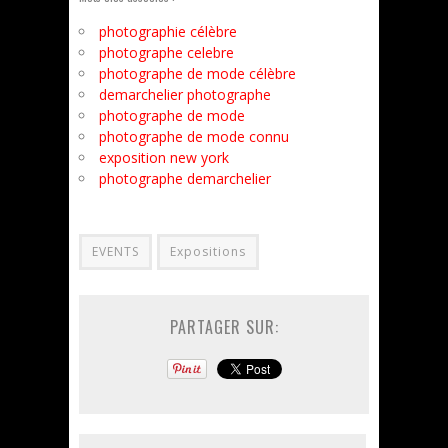
photographie célèbre
photographe celebre
photographe de mode célèbre
demarchelier photographe
photographe de mode
photographe de mode connu
exposition new york
photographe demarchelier
EVENTS
Expositions
PARTAGER SUR: