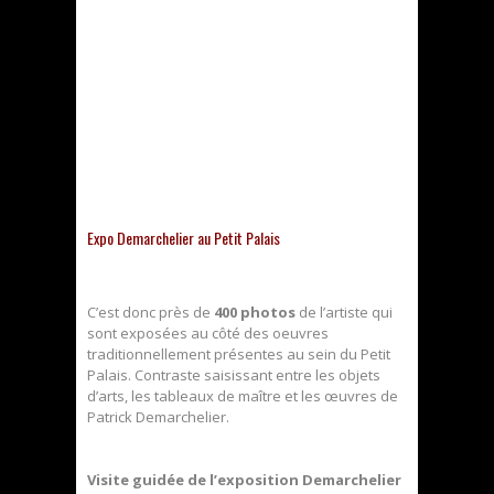
Expo Demarchelier au Petit Palais
C’est donc près de
400 photos
de l’artiste qui
sont exposées au côté des oeuvres
traditionnellement présentes au sein du Petit
Palais. Contraste saisissant entre les objets
d’arts, les tableaux de maître et les œuvres de
Patrick Demarchelier.
Visite guidée de l’exposition Demarchelier