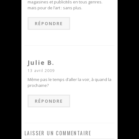
magasines et publicités en tous genres.
mais pour de l’art : sans plus.
RÉPONDRE
Julie B.
13 avril 2009
Même pas le temps d’aller la voir, à quand la
prochaine?
RÉPONDRE
LAISSER UN COMMENTAIRE