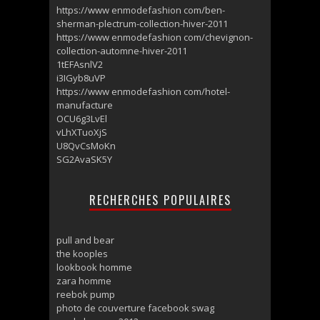
https://www enmodefashion com/ben-
sherman-plectrum-collection-hiver-2011
https://www enmodefashion com/chevignon-
collection-automne-hiver-2011
1tEFAsnlV2
i3IGyb8uVP
https://www enmodefashion com/hotel-
manufacture
OCU6g3LvEl
vLhXTuoXjS
U8QvCsMoKn
SG2AvaSK5Y
RECHERCHES POPULAIRES
pull and bear
the kooples
lookbook homme
zara homme
reebok pump
photo de couverture facebook swag