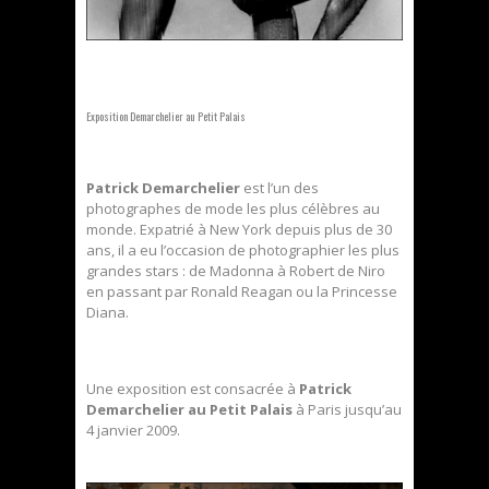
Exposition Demarchelier au Petit Palais
Patrick Demarchelier
est l’un des
photographes de mode les plus célèbres au
monde. Expatrié à New York depuis plus de 30
ans, il a eu l’occasion de photographier les plus
grandes stars : de Madonna à Robert de Niro
en passant par Ronald Reagan ou la Princesse
Diana.
Une exposition est consacrée à
Patrick
Demarchelier au Petit Palais
à Paris jusqu’au
4 janvier 2009.