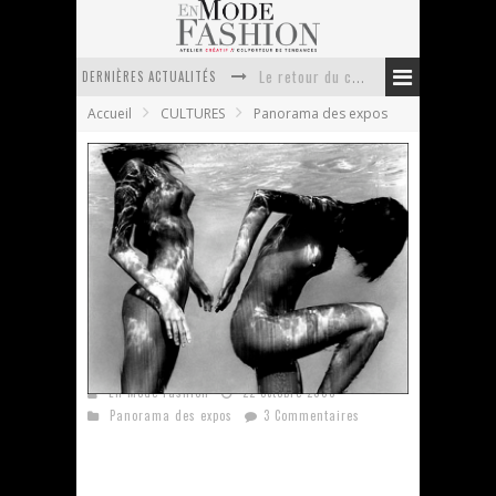
Le retour du cachemire version casual
DERNIÈRES ACTUALITÉS
Doudoune pour femme : choisir la pièce idéale entre style, chaleur et durabilité
Accueil
CULTURES
Panorama des expos
La trousse de toilette : l’accessoire indispensable de voyage
Week-end spa en automne : quel maillot de bain choisir ?
Pourquoi le costume sur mesure à Paris est un incontournable de l’élégance contemporaine ?
Anti chute cheveux homme : quelles solutions pour renforcer sa chevelure ?
Exposition Patrick Demarchelier au Petit
Palais
En Mode Fashion
22 octobre 2008
Panorama des expos
3 Commentaires