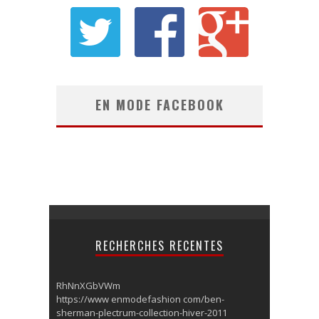
EN MODE FACEBOOK
RECHERCHES RECENTES
RhNnXGbVWm
https://www enmodefashion com/ben-
sherman-plectrum-collection-hiver-2011