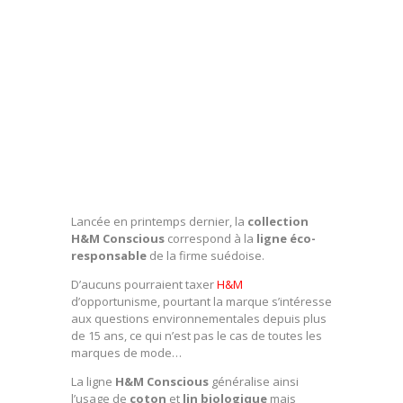
Lancée en printemps dernier, la
collection
H&M Conscious
correspond à la
ligne éco-
responsable
de la firme suédoise.
D’aucuns pourraient taxer
H&M
d’opportunisme, pourtant la marque s’intéresse
aux questions environnementales depuis plus
de 15 ans, ce qui n’est pas le cas de toutes les
marques de mode…
La ligne
H&M Conscious
généralise ainsi
l’usage de
coton
et
lin biologique
mais