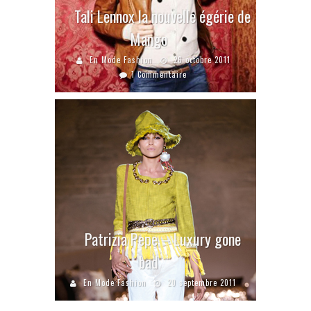
Tali Lennox la nouvelle égérie de
Mango
En Mode Fashion
26 octobre 2011
1 Commentaire
Patrizia Pepe – Luxury gone
bad
En Mode Fashion
20 septembre 2011