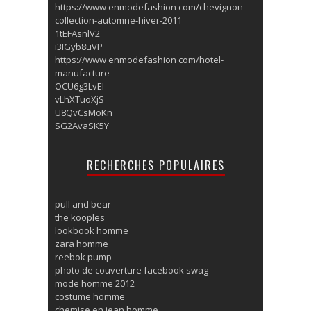
https://www enmodefashion com/chevignon-
collection-automne-hiver-2011
1tEFAsnlV2
i3IGyb8uVP
https://www enmodefashion com/hotel-
manufacture
OCU6g3LvEl
vLhXTuoXjS
U8QvCsMoKn
SG2AvaSK5Y
RECHERCHES POPULAIRES
pull and bear
the kooples
lookbook homme
zara homme
reebok pump
photo de couverture facebook swag
mode homme 2012
costume homme
chemise en jean homme