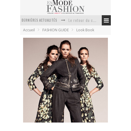
DERNIÈRES ACTUALITÉS
Doudoune pour femme : choisir la pièce idéale entre style, chaleur et durabilité
Accueil
FASHION GUIDE
Look Book
La trousse de toilette : l’accessoire indispensable de voyage
Week-end spa en automne : quel maillot de bain choisir ?
Pourquoi le costume sur mesure à Paris est un incontournable de l’élégance contemporaine ?
Anti chute cheveux homme : quelles solutions pour renforcer sa chevelure ?
Le retour du cachemire version casual
H&M Conscious Collection
En Mode Fashion
12 octobre 2011
Look Book
1 Commentaire