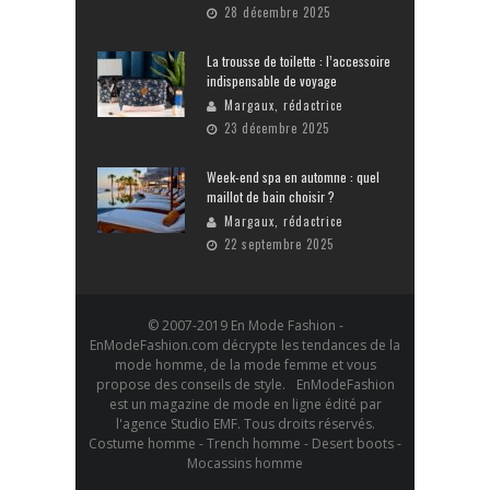
28 décembre 2025
La trousse de toilette : l’accessoire
indispensable de voyage
Margaux, rédactrice
23 décembre 2025
Week-end spa en automne : quel
maillot de bain choisir ?
Margaux, rédactrice
22 septembre 2025
© 2007-2019 En Mode Fashion -
EnModeFashion.com décrypte les tendances de la
mode homme, de la mode femme et vous
propose des conseils de style. EnModeFashion
est un magazine de mode en ligne édité par
l'agence Studio EMF. Tous droits réservés.
Costume homme - Trench homme - Desert boots -
Mocassins homme