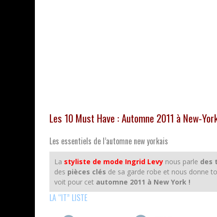
Les 10 Must Have : Automne 2011 à New-Yor
Les essentiels de l’automne new yorkais
La
styliste de mode Ingrid Levy
nous parle
des 
des
pièces clés
de sa garde robe et nous donne tout
voit pour cet
automne 2011 à New York !
LA “IT” LISTE