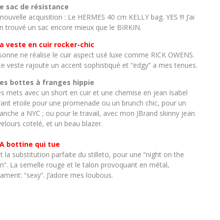
Le sac de résistance
nouvelle acquisition : Le HERMES 40 cm KELLY bag. YES !!! J’ai
in trouvé un sac encore mieux que le BIRKIN.
La veste en cuir rocker-chic
sonne ne réalise le cuir aspect usé luxe comme RICK OWENS.
te veste rajoute un accent sophistiqué et “edgy” a mes tenues.
Les bottes à franges hippie
les mets avec un short en cuir et une chemise en jean Isabel
ant etoile pour une promenade ou un brunch chic, pour un
anche a NYC ; ou pour le travail, avec mon JBrand skinny jean
velours cotelé, et un beau blazer.
LA bottine qui tue
t la substitution parfaite du stilleto, pour une “night on the
n”. La semelle rouge et le talon provoquant en métal,
lament: “sexy”. J’adore mes loubous.