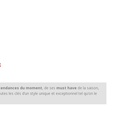
k
tendances du moment
, de ses
must have
de la saison,
es les clés d’un style unique et exceptionnel tel qu’on le