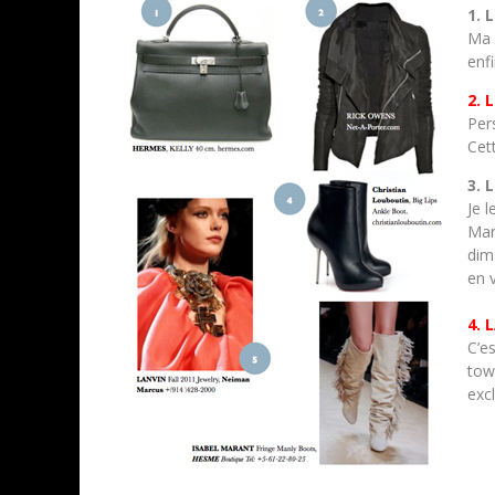
1. 
Ma 
enf
2. 
Per
Cet
3. 
Je 
Mar
dim
en 
4. 
C’es
tow
exc