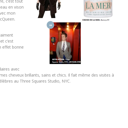
e, c’est tout
teau en vison
 avec mon
McQueen.
vraiment
et c’est
n effet bonne
daires avec
mes cheveux brillants, sains et chics. Il fait même des visites à
célèbres au Three Squares Studio, NYC.