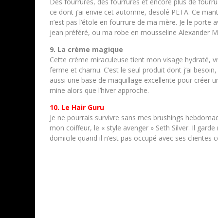
Des fourrures, des fourrures et encore plus de fourrur
ce dont j’ai envie cet automne, desolé PETA. Ce man
n’est pas l’étole en fourrure de ma mère. Je le porte
jean préféré, ou ma robe en mousseline Alexander 
9. La crème magique
Cette crème miraculeuse tient mon visage hydraté, 
ferme et charnu. C’est le seul produit dont j’ai besoin, 
aussi une base de maquillage excellente pour créer u
mine alors que l’hiver approche.
10. Le Hair Guru
Je ne pourrais survivre sans mes brushings hebdoma
mon coiffeur, le « style avenger » Seth Silver. Il garde 
domicile quand il n’est pas occupé avec ses clientes 