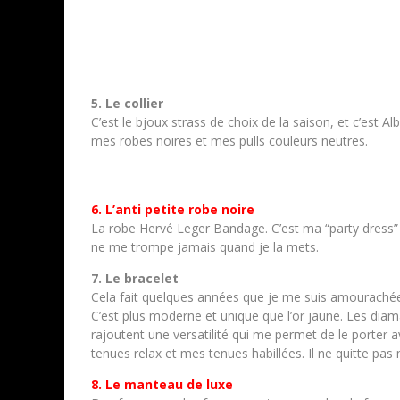
5. Le collier
C’est le bjoux strass de choix de la saison, et c’est Al
mes robes noires et mes pulls couleurs neutres.
6. L’anti petite robe noire
La robe Hervé Leger Bandage. C’est ma “party dress” 
ne me trompe jamais quand je la mets.
7. Le bracelet
Cela fait quelques années que je me suis amourachée 
C’est plus moderne et unique que l’or jaune. Les dia
rajoutent une versatilité qui me permet de le porter 
tenues relax et mes tenues habillées. Il ne quitte pas
8. Le manteau de luxe