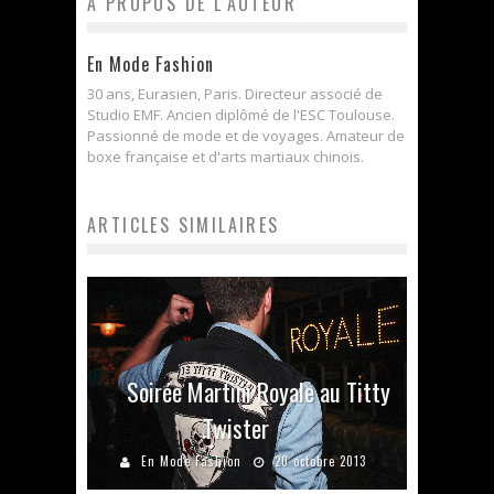
A PROPOS DE L'AUTEUR
En Mode Fashion
30 ans, Eurasien, Paris. Directeur associé de
Studio EMF. Ancien diplômé de l'ESC Toulouse.
Passionné de mode et de voyages. Amateur de
boxe française et d'arts martiaux chinois.
ARTICLES SIMILAIRES
Soirée Martini Royale au Titty
Twister
En Mode Fashion
20 octobre 2013