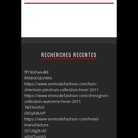
RECHERCHES RECENTES
fPr9Ghwv4M
RhNnXGbVWm
https://www enmodefashion com/ben-
sherman-plectrum-collection-hiver-2011
https://www enmodefashion com/chevignon-
collection-automne-hiver-2011
1tEFAsnlV2
i3IGyb8uVP
https://www enmodefashion com/hotel-
manufacture
OCU6g3LvEl
vLhXTuoXjS