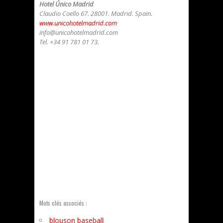
Hotel Único Madrid
Claudio Coello 67. 28001. Madrid. Spain.
www.unicohotelmadrid.com
info@unicohotelmadrid.com
Tel. +34 91 781 01 73.
Mots clés associés :
blouson baseball