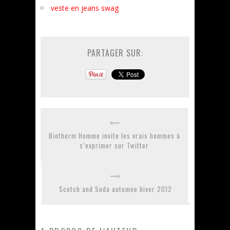
veste en jeans swag
PARTAGER SUR:
Biotherm Homme invite les vrais hommes à
s’exprimer sur Twitter
Scotch and Soda automne hiver 2012