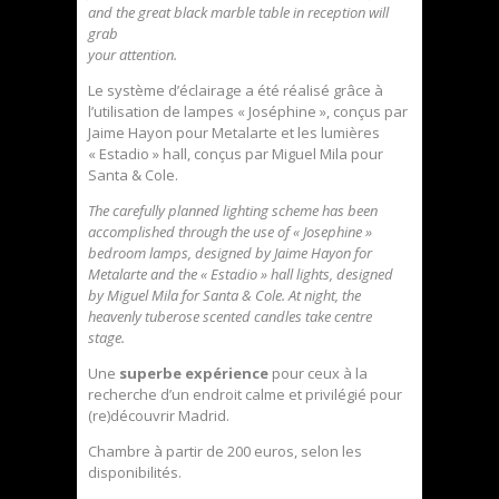
and the great black marble table in reception will
grab
your attention.
Le système d’éclairage a été réalisé grâce à
l’utilisation de lampes « Joséphine », conçus par
Jaime Hayon pour Metalarte et les lumières
« Estadio » hall, conçus par Miguel Mila pour
Santa & Cole.
The carefully planned lighting scheme has been
accomplished through the use of « Josephine »
bedroom lamps, designed by Jaime Hayon for
Metalarte and the « Estadio » hall lights, designed
by Miguel Mila for Santa & Cole. At night, the
heavenly tuberose scented candles take centre
stage.
Une
superbe expérience
pour ceux à la
recherche d’un endroit calme et privilégié pour
(re)découvrir Madrid.
Chambre à partir de 200 euros, selon les
disponibilités.