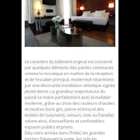
Le caractère du bâtiment original est conservé
par quelques éléments des parties communes
comme la mosaïque en marbre de la réception
et de l’escalier principal, modernisé néanmoins
par une étonnante installation artistique signée
Jacinto Moros
. La grandeur majestueuse du
passé se marie parfaitement avec le mobilier
moderne, grâce au choix des couleurs chaudes
et neutres (tons gris, pierre et écru) et des
textiles (lin luxuriants, velours, soie ou flanelle)
créant ainsi, d’accueillants et confortables
espaces publics et privés.
Dès votre arrivée dans l’hôtel, les grandes
torches flanquant la porte, les sols en