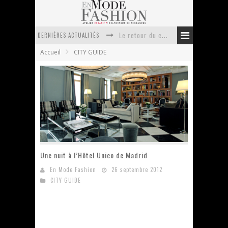
Le retour du cachemire version casual
DERNIÈRES ACTUALITÉS
Doudoune pour femme : choisir la pièce idéale entre style, chaleur et durabilité
Accueil
CITY GUIDE
La trousse de toilette : l’accessoire indispensable de voyage
Week-end spa en automne : quel maillot de bain choisir ?
Pourquoi le costume sur mesure à Paris est un incontournable de l’élégance contemporaine ?
Anti chute cheveux homme : quelles solutions pour renforcer sa chevelure ?
Une nuit à l’Hôtel Unico de Madrid
En Mode Fashion
26 septembre 2012
CITY GUIDE