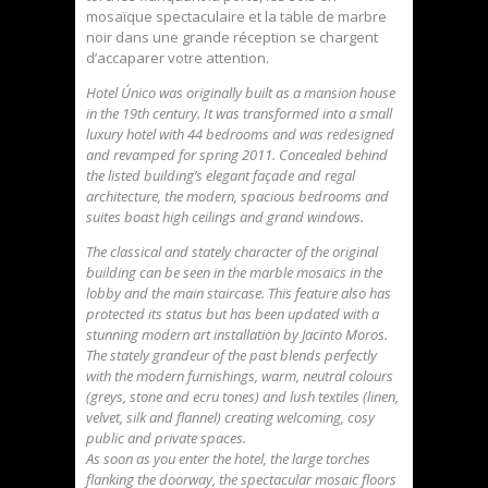
mosaïque spectaculaire et la table de marbre
noir dans une grande réception se chargent
d’accaparer votre attention.
Hotel Único was originally built as a mansion house
in the 19th century. It was transformed into a small
luxury hotel with 44 bedrooms and was redesigned
and revamped for spring 2011. Concealed behind
the listed building’s elegant façade and regal
architecture, the modern, spacious bedrooms and
suites boast high ceilings and grand windows.
The classical and stately character of the original
building can be seen in the marble mosaics in the
lobby and the main staircase. This feature also has
protected its status but has been updated with a
stunning modern art installation by Jacinto Moros.
The stately grandeur of the past blends perfectly
with the modern furnishings, warm, neutral colours
(greys, stone and ecru tones) and lush textiles (linen,
velvet, silk and flannel) creating welcoming, cosy
public and private spaces.
As soon as you enter the hotel, the large torches
flanking the doorway, the spectacular mosaic floors