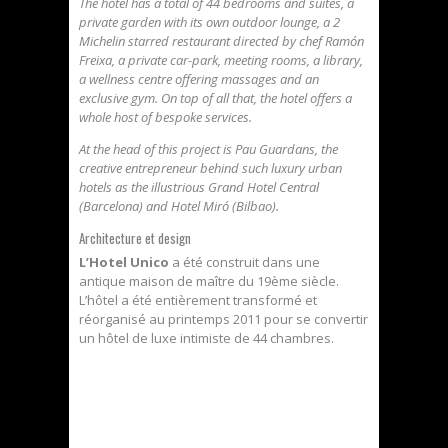
The hotel has a total of 44 bedrooms and suites, a
private garden with its own outdoor lounge, a 2
Michelin starred restaurant directed by chef Ramón
Freixa, a private car-park, meeting rooms, a library,
a wellness centre offering massages and an
exclusive gym. On top of all that, the hotel offers a
whole host of bespoke services.
At the head of this project is Pau Guardans, the
creative entrepreneur behind such luxury urban
hotels as the illustrious Grand Hotel Central
(Barcelona) and Hotel Miró (Bilbao).
Architecture et design
L’Hotel Unico
a été construit dans une
antique maison de maître du 19ème siècle.
L’hôtel a été entièrement transformé et
réorganisé au printemps 2011 pour se convertir
un hôtel de luxe intimiste de 44 chambres.