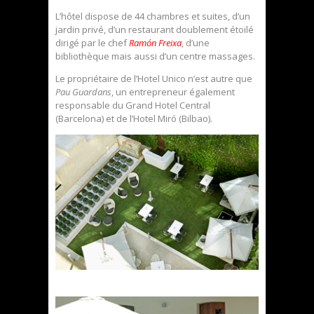
L’hôtel dispose de 44 chambres et suites, d’un
jardin privé, d’un restaurant doublement étoilé
dirigé par le chef
Ramón Freixa
, d’une
bibliothèque mais aussi d’un centre massages.
Le propriétaire de l’Hotel Unico n’est autre que
Pau Guardans
, un entrepreneur également
responsable du Grand Hotel Central
(Barcelona) et de l’Hotel Miró (Bilbao).