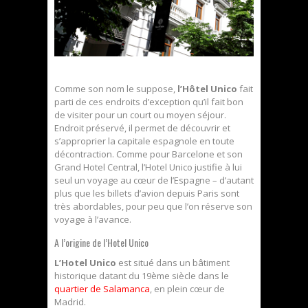
Comme son nom le suppose,
l’Hôtel Unico
fait
parti de ces endroits d’exception qu’il fait bon
de visiter pour un court ou moyen séjour.
Endroit préservé, il permet de découvrir et
s’approprier la capitale espagnole en toute
décontraction. Comme pour Barcelone et son
Grand Hotel Central, l’Hotel Unico justifie à lui
seul un voyage au cœur de l’Espagne – d’autant
plus que les billets d’avion depuis Paris sont
très abordables, pour peu que l’on réserve son
voyage à l’avance.
A l’origine de l’Hotel Unico
L’Hotel Unico
est situé dans un bâtiment
historique datant du 19ème siècle dans le
quartier de Salamanca
, en plein cœur de
Madrid.