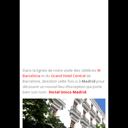
Dans la lignée de notre visite des célèbres
W
Barcelona
et du
Grand Hotel Central
de
Barcelone, direction cette fois-ci à
Madrid
pour
découvrir un nouvel lieu d’exception qui porte
bien son nom :
Hotel Unico Madrid
.