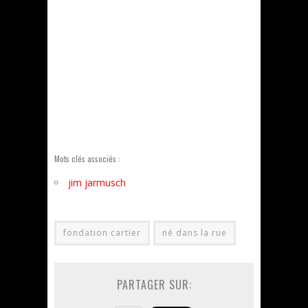
Mots clés associés :
jim jarmusch
fondation cartier
né dans la rue
PARTAGER SUR: