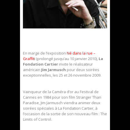
En marge de l’exposition
Né dans la rue –
Graffiti
(prolongé jusqu’au 10 janvier 2010),
La
Fondation Cartier
invite le réalisateur
américain
Jim Jarmusch
pour deux soirées
exceptionnelles, les 25 et 26 novembre 2009.
Vainqueur de la Caméra d’or au Festival de
Cannes en 1984 pour son film Stranger Than
Paradise, Jim Jarmusch viendra animer deux
soirées spéciales à La Fondation Cartier, à
l’occasion de la sortie de son nouveau film : The
Limits of Control.