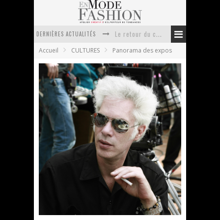
DERNIÈRES ACTUALITÉS
Le retour du cachemire version casual
Accueil
CULTURES
Panorama des expos
Doudoune pour femme : choisir la pièce idéale entre style, chaleur et durabilité
La trousse de toilette : l’accessoire indispensable de voyage
Week-end spa en automne : quel maillot de bain choisir ?
Pourquoi le costume sur mesure à Paris est un incontournable de l’élégance contemporaine ?
Anti chute cheveux homme : quelles solutions pour renforcer sa chevelure ?
Jim Jarmusch s’invite à La Fondation Cartier
En Mode Fashion
12 novembre 2009
Panorama des expos
3 Commentaires