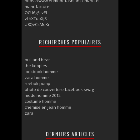
https://www enmodefashion com/hotel-
manufacture
OCU6g3LvEl
vLhXTuoXjS
U8QvCsMoKn
RECHERCHES POPULAIRES
pull and bear
the kooples
lookbook homme
zara homme
reebok pump
photo de couverture facebook swag
mode homme 2012
costume homme
chemise en jean homme
zara
DERNIERS ARTICLES