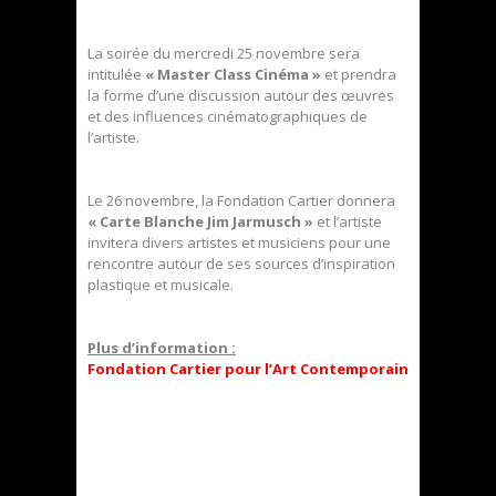
La soirée du mercredi 25 novembre sera
intitulée
« Master Class Cinéma »
et prendra
la forme d’une discussion autour des œuvres
et des influences cinématographiques de
l’artiste.
Le 26 novembre, la Fondation Cartier donnera
« Carte Blanche Jim Jarmusch »
et l’artiste
invitera divers artistes et musiciens pour une
rencontre autour de ses sources d’inspiration
plastique et musicale.
Plus d’information :
Fondation Cartier pour l’Art Contemporain