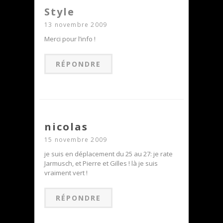
Style
13 novembre 2009
Merci pour l’info !
RÉPONDRE
nicolas
15 novembre 2009
je suis en déplacement du 25 au 27: je rate
Jarmusch, et Pierre et Gilles ! là je suis
vraiment vert !
RÉPONDRE