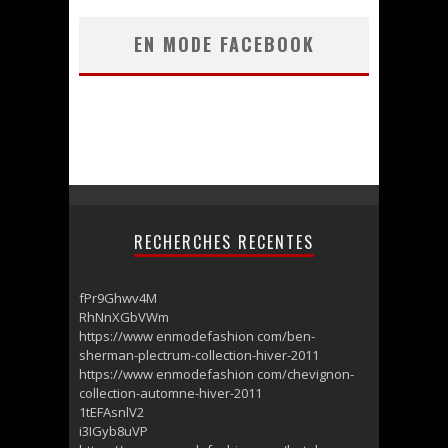
EN MODE FACEBOOK
RECHERCHES RECENTES
fPr9Ghwv4M
RhNnXGbVWm
https://www enmodefashion com/ben-
sherman-plectrum-collection-hiver-2011
https://www enmodefashion com/chevignon-
collection-automne-hiver-2011
1tEFAsnlV2
i3IGyb8uVP