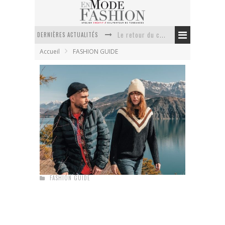
Le retour du cachemire version casual
DERNIÈRES ACTUALITÉS
Doudoune pour femme : choisir la pièce idéale entre style, chaleur et durabilité
Accueil
FASHION GUIDE
La trousse de toilette : l’accessoire indispensable de voyage
Week-end spa en automne : quel maillot de bain choisir ?
Pourquoi le costume sur mesure à Paris est un incontournable de l’élégance contemporaine ?
Anti chute cheveux homme : quelles solutions pour renforcer sa chevelure ?
Le renouveau de la marque Kaporal Jeans
Margaux, rédactrice
20 août 2019
FASHION GUIDE