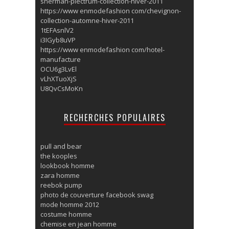
sherman-plectrum-collection-hiver-2011
https://www enmodefashion com/chevignon-
collection-automne-hiver-2011
1tEFAsnlV2
i3IGyb8uVP
https://www enmodefashion com/hotel-
manufacture
OCU6g3LvEl
vLhXTuoXjS
U8QvCsMoKn
RECHERCHES POPULAIRES
pull and bear
the kooples
lookbook homme
zara homme
reebok pump
photo de couverture facebook swag
mode homme 2012
costume homme
chemise en jean homme