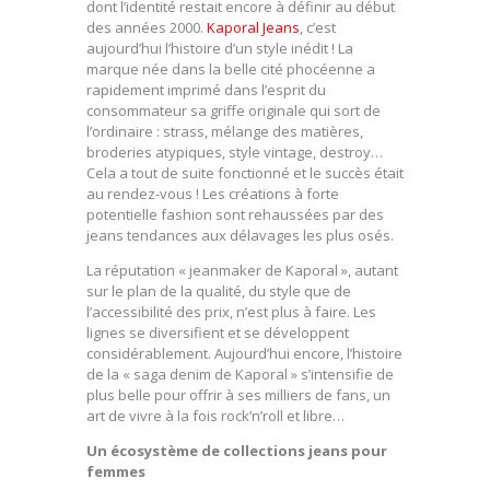
dont l’identité restait encore à définir au début
des années 2000.
Kaporal Jeans
, c’est
aujourd’hui l’histoire d’un style inédit ! La
marque née dans la belle cité phocéenne a
rapidement imprimé dans l’esprit du
consommateur sa griffe originale qui sort de
l’ordinaire : strass, mélange des matières,
broderies atypiques, style vintage, destroy…
Cela a tout de suite fonctionné et le succès était
au rendez-vous ! Les créations à forte
potentielle fashion sont rehaussées par des
jeans tendances aux délavages les plus osés.
La réputation « jeanmaker de Kaporal », autant
sur le plan de la qualité, du style que de
l’accessibilité des prix, n’est plus à faire. Les
lignes se diversifient et se développent
considérablement. Aujourd’hui encore, l’histoire
de la « saga denim de Kaporal » s’intensifie de
plus belle pour offrir à ses milliers de fans, un
art de vivre à la fois rock’n’roll et libre…
Un écosystème de collections jeans pour
femmes