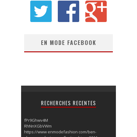
EN MODE FACEBOOK
RECHERCHES RECENTES
fPr9Ghwv4M
RhNnXGbVWm
https://www enmodefashion com/ben-