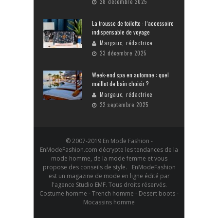
28 décembre 2025
La trousse de toilette : l’accessoire
indispensable de voyage
Margaux, rédactrice
23 décembre 2025
Week-end spa en automne : quel
maillot de bain choisir ?
Margaux, rédactrice
22 septembre 2025
© 2007-2019 En Mode Fashion -
EnModeFashion.com décrypte les tendances de la
mode homme, de la mode femme et vous
propose des conseils de style. EnModeFashion
est un magazine de mode en ligne édité par
l'agence Studio EMF. Tous droits réservés.
Costume homme - Trench homme - Desert boots -
Mocassins homme