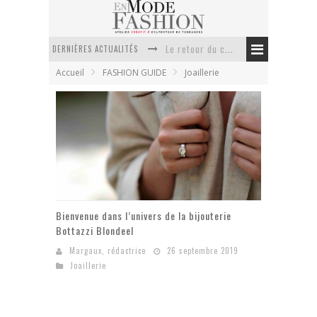
DERNIÈRES ACTUALITÉS
Le retour du cachemire version casual
Accueil
FASHION GUIDE
Joaillerie
Doudoune pour femme : choisir la pièce idéale entre style, chaleur et durabilité
La trousse de toilette : l’accessoire indispensable de voyage
Week-end spa en automne : quel maillot de bain choisir ?
Pourquoi le costume sur mesure à Paris est un incontournable de l’élégance contemporaine ?
Anti chute cheveux homme : quelles solutions pour renforcer sa chevelure ?
Bienvenue dans l’univers de la bijouterie
Bottazzi Blondeel
Margaux, rédactrice
26 septembre 2019
Joaillerie