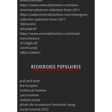
RhNnXGbVWm
https://www enmodefashion com/ben-
sherman-plectrum-collection-hiver-2011
https://www enmodefashion com/chevignon-
collection-automne-hiver-2011
1tEFAsnlV2
i3IGyb8uVP
https://www enmodefashion com/hotel-
manufacture
OCU6g3LvEl
vLhXTuoXjS
U8QvCsMoKn
RECHERCHES POPULAIRES
pull and bear
the kooples
lookbook homme
zara homme
reebok pump
photo de couverture facebook swag
mode homme 2012