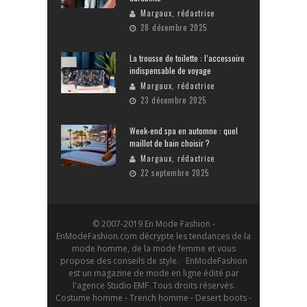
Margaux, rédactrice
28 décembre 2025
La trousse de toilette : l’accessoire
indispensable de voyage
Margaux, rédactrice
23 décembre 2025
Week-end spa en automne : quel
maillot de bain choisir ?
Margaux, rédactrice
22 septembre 2025
© 2007-2019 En Mode Fashion -
EnModeFashion.com décrypte les tendances de la
mode homme, de la mode femme et vous
propose des conseils de style. EnModeFashion
est un magazine de mode en ligne édité par
l'agence Studio EMF. Tous droits réservés.
Costume homme - Trench homme - Desert boots -