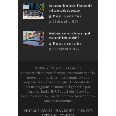
La trousse de toilette : l’accessoire
indispensable de voyage
Margaux, rédactrice
23 décembre 2025
Week-end spa en automne : quel
maillot de bain choisir ?
Margaux, rédactrice
22 septembre 2025
© 2007-2019 En Mode Fashion -
EnModeFashion.com décrypte les tendances de la
mode homme, de la mode femme et vous
propose des conseils de style. EnModeFashion
est un magazine de mode en ligne édité par
l'agence Studio EMF. Tous droits réservés.
Costume homme - Trench homme - Desert boots -
Mocassins homme
MENTIONS LEGALES
PLAN DE SITE
PUBLICITE
A PROPOS
CONTACT