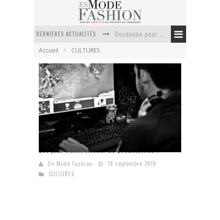
DERNIÈRES ACTUALITÉS
Doudoune pour femme : choisir la pièce idéale entre style, chaleur et durabilité
Accueil
CULTURES
La trousse de toilette : l’accessoire indispensable de voyage
Week-end spa en automne : quel maillot de bain choisir ?
Pourquoi le costume sur mesure à Paris est un incontournable de l’élégance contemporaine ?
Anti chute cheveux homme : quelles solutions pour renforcer sa chevelure ?
Le retour du cachemire version casual
Les jeux vidéo, moteur de productivité ?
En Mode Fashion
18 septembre 2014
CULTURES