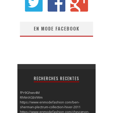
EN MODE FACEBOOK
RECHERCHES RECENTES
fPr9Ghwv4M
RhNnXGbVWm
https://www enmodefashion com/ben-
sherman-plectrum-collection-hiver-2011
https://www enmodefashion com/chevignon-