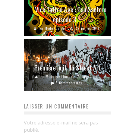
Vice Tattoo Age : Dan Santoro
episode 3
En Mode Fashion
29 juillet 2011
Première nuit du Street Art
En Mode Fashion
27 mai 2009
8 Commentaires
LAISSER UN COMMENTAIRE
Votre adresse e-mail ne sera pas
publié.