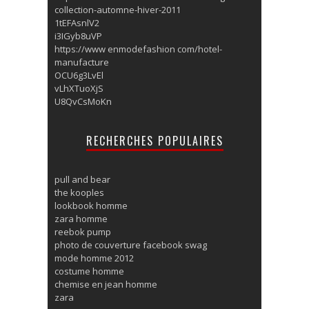
collection-automne-hiver-2011
1tEFAsnlV2
i3IGyb8uVP
https://www enmodefashion com/hotel-
manufacture
OCU6g3LvEl
vLhXTuoXjS
U8QvCsMoKn
RECHERCHES POPULAIRES
pull and bear
the kooples
lookbook homme
zara homme
reebok pump
photo de couverture facebook swag
mode homme 2012
costume homme
chemise en jean homme
zara