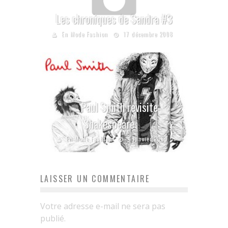
Les chroniques de Sandra #3
En Mode Fashion
17 décembre 2008
Paul Smith revisite
Shakespeare
En Mode Fashion
4 janvier 2009
LAISSER UN COMMENTAIRE
Votre adresse e-mail ne sera pas
publié.