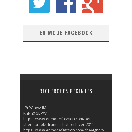
EN MODE FACEBOOK
RECHERCHES RECENTES
fPr9Ghwv4M
RhNnXGbVWm
https://www enmodefashion com/ben-
sherman-plectrum-collection-hiver-2011
https://www enmodefashion com/chevignon-