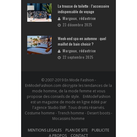
La trousse de toilette : l’accessoire
indispensable de voyage
Margaux, rédactrice
23 décembre 2025
Week-end spa en automne : quel
maillot de bain choisir ?
Margaux, rédactrice
22 septembre 2025
© 2007-2019 En Mode Fashion -
EnModeFashion.com décrypte les tendances de la
mode homme, de la mode femme et vous
propose des conseils de style. EnModeFashion
est un magazine de mode en ligne édité par
l'agence Studio EMF. Tous droits réservés.
Costume homme - Trench homme - Desert boots -
Mocassins homme
MENTIONS LEGALES
PLAN DE SITE
PUBLICITE
A PROPOS
CONTACT