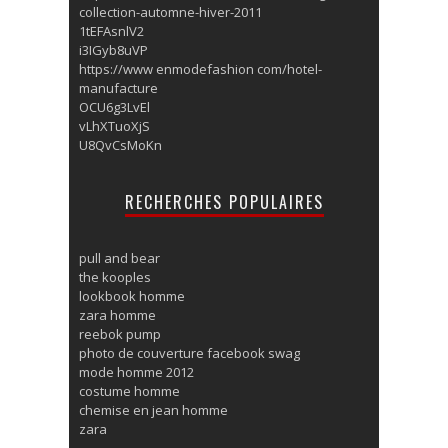
collection-automne-hiver-2011
1tEFAsnlV2
i3IGyb8uVP
https://www enmodefashion com/hotel-
manufacture
OCU6g3LvEl
vLhXTuoXjS
U8QvCsMoKn
RECHERCHES POPULAIRES
pull and bear
the kooples
lookbook homme
zara homme
reebok pump
photo de couverture facebook swag
mode homme 2012
costume homme
chemise en jean homme
zara