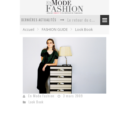
DERNIÈRES ACTUALITÉS
Le retour du cachemire version casual
Accueil
FASHION GUIDE
Look Book
Doudoune pour femme : choisir la pièce idéale entre style, chaleur et durabilité
La trousse de toilette : l’accessoire indispensable de voyage
Week-end spa en automne : quel maillot de bain choisir ?
Pourquoi le costume sur mesure à Paris est un incontournable de l’élégance contemporaine ?
Anti chute cheveux homme : quelles solutions pour renforcer sa chevelure ?
Leslie Ferré : Collection Ava Horne
En Mode Fashion
3 mars 2009
Look Book