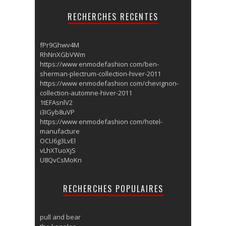
RECHERCHES RECENTES
fPr9Ghwv4M
RhNnXGbVWm
https://www enmodefashion com/ben-
sherman-plectrum-collection-hiver-2011
https://www enmodefashion com/chevignon-
collection-automne-hiver-2011
1tEFAsnlV2
i3IGyb8uVP
https://www enmodefashion com/hotel-
manufacture
OCU6g3LvEl
vLhXTuoXjS
U8QvCsMoKn
RECHERCHES POPULAIRES
pull and bear