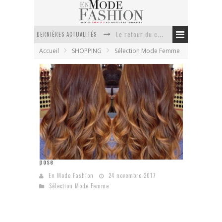
DERNIÈRES ACTUALITÉS
Le retour du cachemire version casual
Accueil
SHOPPING
Sélection Mode Femme
Doudoune pour femme : choisir la pièce idéale entre style, chaleur et durabilité
La trousse de toilette : l’accessoire indispensable de voyage
Week-end spa en automne : quel maillot de bain choisir ?
Pourquoi le costume sur mesure à Paris est un incontournable de l’élégance contemporaine ?
Anti chute cheveux homme : quelles solutions pour renforcer sa chevelure ?
L’extension cheveux naturel et les procédés de
pose
En Mode Fashion
24 novembre 2017
Sélection Mode Femme