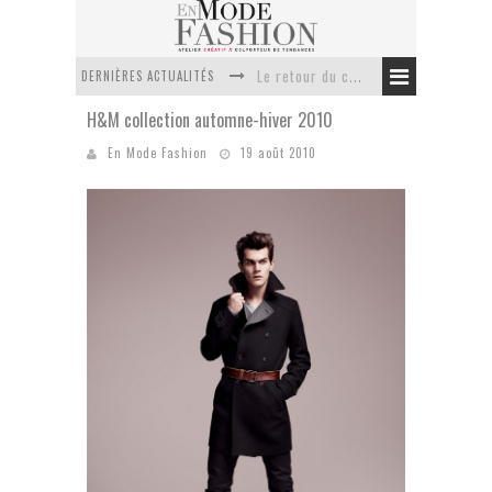
DERNIÈRES ACTUALITÉS
Le retour du cachemire version casual
H&M collection automne-hiver 2010
Doudoune pour femme : choisir la pièce idéale entre style, chaleur et durabilité
En Mode Fashion
19 août 2010
La trousse de toilette : l’accessoire indispensable de voyage
Week-end spa en automne : quel maillot de bain choisir ?
Pourquoi le costume sur mesure à Paris est un incontournable de l’élégance contemporaine ?
Anti chute cheveux homme : quelles solutions pour renforcer sa chevelure ?