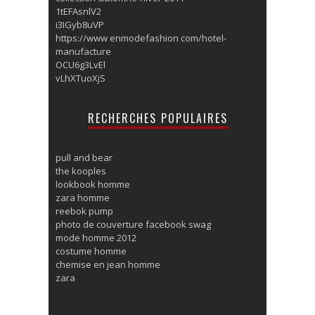
1tEFAsnlV2
i3IGyb8uVP
https://www enmodefashion com/hotel-
manufacture
OCU6g3LvEl
vLhXTuoXjS
RECHERCHES POPULAIRES
pull and bear
the kooples
lookbook homme
zara homme
reebok pump
photo de couverture facebook swag
mode homme 2012
costume homme
chemise en jean homme
zara