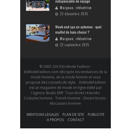
indispensable de voyage
Margaux, rédactrice
23 décembre 2025
Week-end spa en automne : quel
maillot de bain choisir ?
Margaux, rédactrice
22 septembre 2025
© 2007-2019 En Mode Fashion -
EnModeFashion.com décrypte les tendances de la
mode homme, de la mode femme et vous
propose des conseils de style. EnModeFashion
est un magazine de mode en ligne édité par
l'agence Studio EMF. Tous droits réservés.
Costume homme - Trench homme - Desert boots -
Mocassins homme
MENTIONS LEGALES
PLAN DE SITE
PUBLICITE
A PROPOS
CONTACT