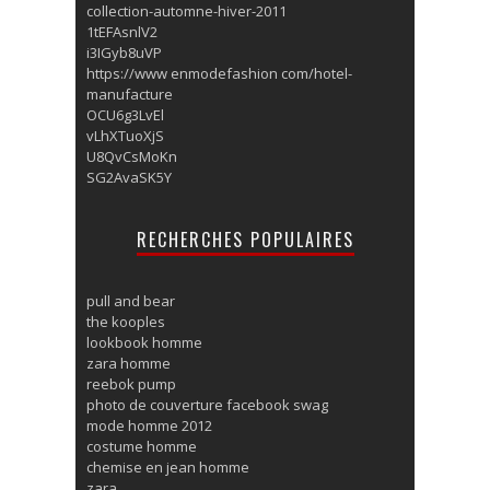
collection-automne-hiver-2011
1tEFAsnlV2
i3IGyb8uVP
https://www enmodefashion com/hotel-
manufacture
OCU6g3LvEl
vLhXTuoXjS
U8QvCsMoKn
SG2AvaSK5Y
RECHERCHES POPULAIRES
pull and bear
the kooples
lookbook homme
zara homme
reebok pump
photo de couverture facebook swag
mode homme 2012
costume homme
chemise en jean homme
zara