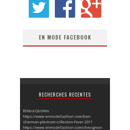
EN MODE FACEBOOK
RECHERCHES RECENTES
RhNnXGbVWm
https://www enmodefashion com/ben-
sherman-plectrum-collection-hiver-2011
https://www enmodefashion com/chevignon-