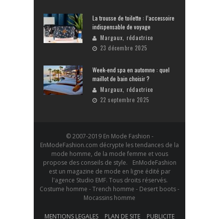
La trousse de toilette : l’accessoire
indispensable de voyage
Margaux, rédactrice
23 décembre 2025
Week-end spa en automne : quel
maillot de bain choisir ?
Margaux, rédactrice
22 septembre 2025
© 2007-2019 En Mode Fashion -
EnModeFashion.com décrypte les tendances de la
mode homme, de la mode femme et vous
propose des conseils de style. EnModeFashion
est un magazine de mode en ligne édité par
l'agence Studio EMF. Tous droits réservés.
Costume homme - Trench homme - Desert boots -
Mocassins homme
MENTIONS LEGALES
PLAN DE SITE
PUBLICITE