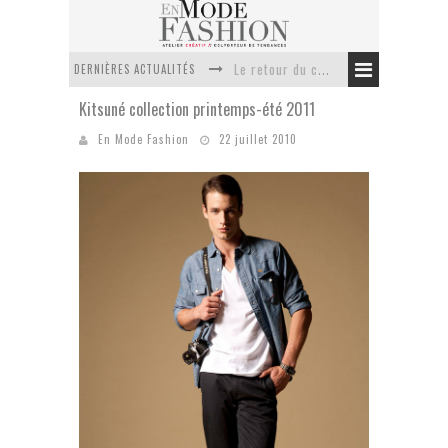
DERNIÈRES ACTUALITÉS
Le retour du cachemire version casual
Kitsuné collection printemps-été 2011
Doudoune pour femme : choisir la pièce idéale entre style, chaleur et durabilité
En Mode Fashion
22 juillet 2010
La trousse de toilette : l’accessoire indispensable de voyage
Week-end spa en automne : quel maillot de bain choisir ?
Pourquoi le costume sur mesure à Paris est un incontournable de l’élégance contemporaine ?
Anti chute cheveux homme : quelles solutions pour renforcer sa chevelure ?