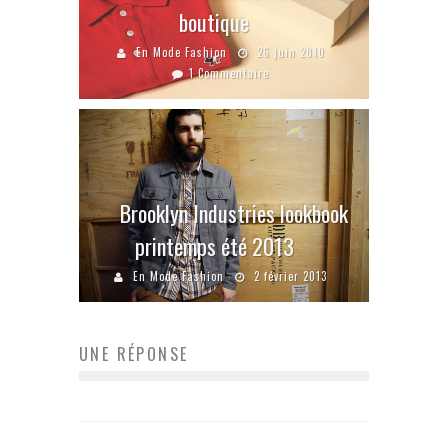
boutique
En Mode Fashion
26 juin 2010
1 Commentaire
Brooklyn Industries lookbook
printemps été 2013
En Mode Fashion
2 février 2013
UNE RÉPONSE