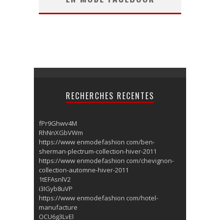
RECHERCHES RECENTES
fPr9Ghwv4M
RhNnXGbVWm
https://www enmodefashion com/ben-
sherman-plectrum-collection-hiver-2011
https://www enmodefashion com/chevignon-
collection-automne-hiver-2011
1tEFAsnlV2
i3IGyb8uVP
https://www enmodefashion com/hotel-
manufacture
OCU6g3LvEl