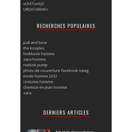
vLhXTuoXjS
U8QvCsMoKn
RECHERCHES POPULAIRES
pull and bear
the kooples
lookbook homme
zara homme
reebok pump
photo de couverture facebook swag
mode homme 2012
costume homme
chemise en jean homme
zara
DERNIERS ARTICLES
Anti chute cheveux homme :