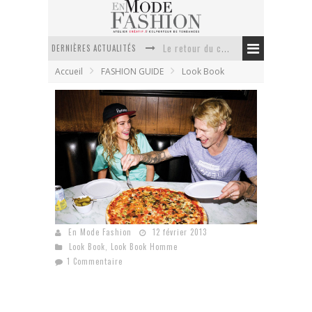
DERNIÈRES ACTUALITÉS
Le retour du cachemire version casual
Accueil
FASHION GUIDE
Look Book
Doudoune pour femme : choisir la pièce idéale entre style, chaleur et durabilité
La trousse de toilette : l’accessoire indispensable de voyage
Week-end spa en automne : quel maillot de bain choisir ?
Pourquoi le costume sur mesure à Paris est un incontournable de l’élégance contemporaine ?
Anti chute cheveux homme : quelles solutions pour renforcer sa chevelure ?
Maison Kitsuné – printemps été 2013
En Mode Fashion
12 février 2013
Look Book
,
Look Book Homme
1 Commentaire