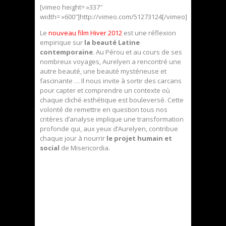
[vimeo height= »337″
width= »600″]http://vimeo.com/51273124[/vimeo]
Le
nouveau film Hiver 2012
est une réflexion
empirique sur
la beauté Latine
contemporaine
. Au Pérou et au cours de ses
nombreux voyages, Aurelyen a rencontré une
autre beauté, une beauté mystérieuse et
fascinante … Il nous invite à sortir des carcans
pour capter et comprendre un contexte où
chaque cliché esthétique est bouleversé. Cette
volonté de remettre en question tous nos
critères d’analyse implique une transformation
profonde qui, aux yeux d’Aurelyen, contribue
chaque jour à nourrir
le projet humain et
social
de Misericordia.