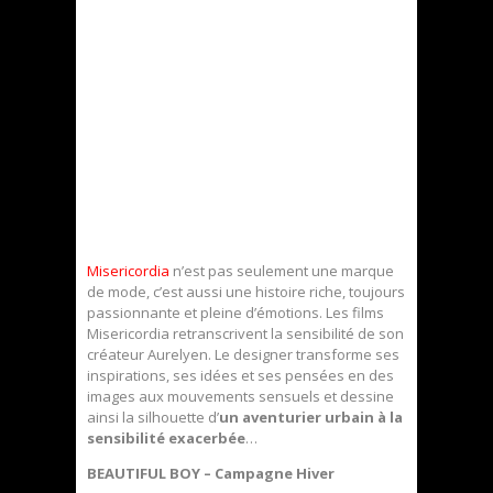
Misericordia
n’est pas seulement une marque
de mode, c’est aussi une histoire riche, toujours
passionnante et pleine d’émotions. Les films
Misericordia retranscrivent la sensibilité de son
créateur Aurelyen. Le designer transforme ses
inspirations, ses idées et ses pensées en des
images aux mouvements sensuels et dessine
ainsi la silhouette d’
un aventurier urbain à la
sensibilité exacerbée
…
BEAUTIFUL BOY – Campagne Hiver