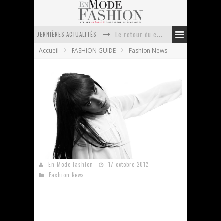
DERNIÈRES ACTUALITÉS
Le retour du cachemire version casual
Accueil
FASHION GUIDE
Fashion News
Doudoune pour femme : choisir la pièce idéale entre style, chaleur et durabilité
La trousse de toilette : l’accessoire indispensable de voyage
Week-end spa en automne : quel maillot de bain choisir ?
Pourquoi le costume sur mesure à Paris est un incontournable de l’élégance contemporaine ?
Anti chute cheveux homme : quelles solutions pour renforcer sa chevelure ?
Misericordia – Beautiful boy, collection hiver
En Mode Fashion
17 octobre 2012
Fashion News