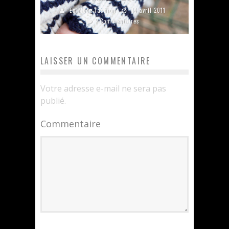
En Mode Fashion
14 avril 2011
2 Commentaires
LAISSER UN COMMENTAIRE
Votre adresse e-mail ne sera pas
publié.
Commentaire