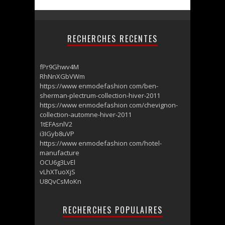
RECHERCHES RECENTES
fPr9Ghwv4M
RhNnXGbVWm
https://www enmodefashion com/ben-
sherman-plectrum-collection-hiver-2011
https://www enmodefashion com/chevignon-
collection-automne-hiver-2011
1tEFAsnlV2
i3IGyb8uVP
https://www enmodefashion com/hotel-
manufacture
OCU6g3LvEl
vLhXTuoXjS
U8QvCsMoKn
RECHERCHES POPULAIRES