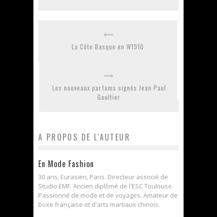
La Côte Basque en W1910
Les nouveaux parfums signés Jean Paul
Gaultier
A PROPOS DE L'AUTEUR
En Mode Fashion
30 ans, Eurasien, Paris. Directeur associé de
Studio EMF. Ancien diplômé de l'ESC Toulouse.
Passionné de mode et de voyages. Amateur de
boxe française et d'arts martiaux chinois.