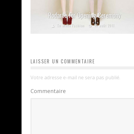
Rodarte for Opening Ceremony
En Mode Fashion
10 août 2011
LAISSER UN COMMENTAIRE
Votre adresse e-mail ne sera pas publié.
Commentaire