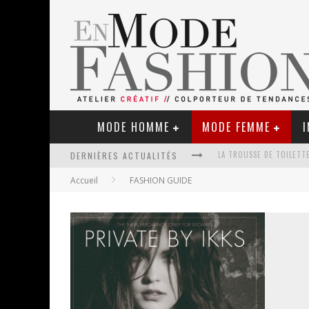
MODE HOMME
MODE FEMME
I
DERNIÈRES ACTUALITÉS
Accueil
FASHION GUIDE
LE RETOUR DU CACHEMIR