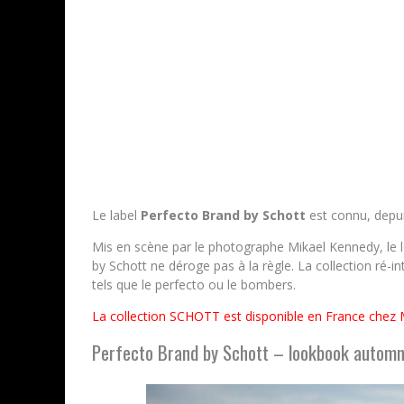
Le label
Perfecto Brand by Schott
est connu, depuis
Mis en scène par le photographe Mikael Kennedy, le 
by Schott ne déroge pas à la règle. La collection ré-
tels que le perfecto ou le bombers.
La collection SCHOTT est disponible en France che
Perfecto Brand by Schott – lookbook automn