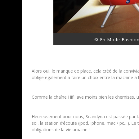
© En Mode Fashion
Alors oui, le manque de place, cela créé de la convivi
oblige également à faire un choix entre la machine à l
Comme la chaîne Hifi lave moins bien les chemises, un
Heureusement pour nous, Scandyna est passée par là e
soi, la station d’écoute (ipod, iphone, mac / pc…). L
obligations de la vie urbaine !