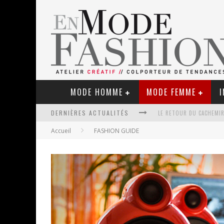
MODE HOMME
MODE FEMME
I
DERNIÈRES ACTUALITÉS
LE RETOUR DU CACHEMIR
Accueil
FASHION GUIDE