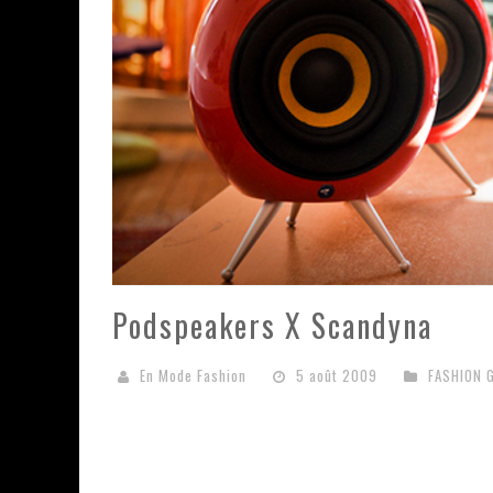
Podspeakers X Scandyna
En Mode Fashion
5 août 2009
FASHION 