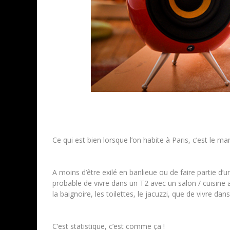
Ce qui est bien lorsque l’on habite à Paris, c’est le m
A moins d’être exilé en banlieue ou de faire partie d’
probable de vivre dans un T2 avec un salon / cuisine 
la baignoire, les toilettes, le jacuzzi, que de vivre d
C’est statistique, c’est comme ça !