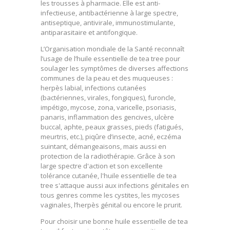
les trousses à pharmacie. Elle est anti-
infectieuse, antibactérienne à large spectre,
antiseptique, antivirale, immunostimulante,
antiparasitaire et antifongique.
L’Organisation mondiale de la Santé reconnaît
l’usage de l’huile essentielle de tea tree pour
soulager les symptômes de diverses affections
communes de la peau et des muqueuses :
herpès labial, infections cutanées
(bactériennes, virales, fongiques), furoncle,
impétigo, mycose, zona, varicelle, psoriasis,
panaris, inflammation des gencives, ulcère
buccal, aphte, peaux grasses, pieds (fatigués,
meurtris, etc.), piqûre d’insecte, acné, eczéma
suintant, démangeaisons, mais aussi en
protection de la radiothérapie. Grâce à son
large spectre d'action et son excellente
tolérance cutanée, l'huile essentielle de tea
tree s'attaque aussi aux infections génitales en
tous genres comme les cystites, les mycoses
vaginales, l’herpès génital ou encore le prurit.
Pour choisir une bonne huile essentielle de tea