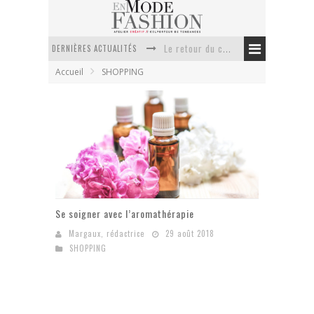
Le retour du cachemire version casual
DERNIÈRES ACTUALITÉS
Accueil
SHOPPING
Doudoune pour femme : choisir la pièce idéale entre style, chaleur et durabilité
La trousse de toilette : l’accessoire indispensable de voyage
Week-end spa en automne : quel maillot de bain choisir ?
Pourquoi le costume sur mesure à Paris est un incontournable de l’élégance contemporaine ?
Anti chute cheveux homme : quelles solutions pour renforcer sa chevelure ?
Se soigner avec l’aromathérapie
Margaux, rédactrice
29 août 2018
SHOPPING