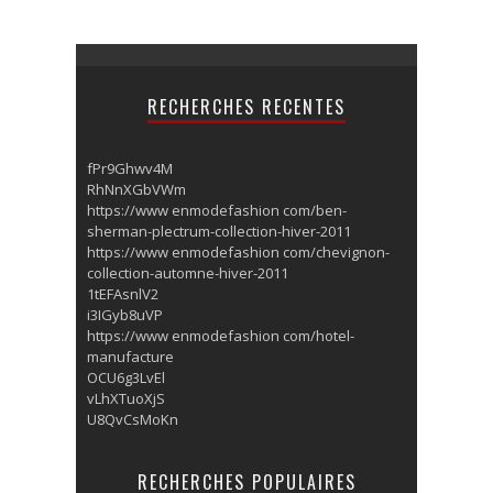
RECHERCHES RECENTES
fPr9Ghwv4M
RhNnXGbVWm
https://www enmodefashion com/ben-
sherman-plectrum-collection-hiver-2011
https://www enmodefashion com/chevignon-
collection-automne-hiver-2011
1tEFAsnlV2
i3IGyb8uVP
https://www enmodefashion com/hotel-
manufacture
OCU6g3LvEl
vLhXTuoXjS
U8QvCsMoKn
RECHERCHES POPULAIRES