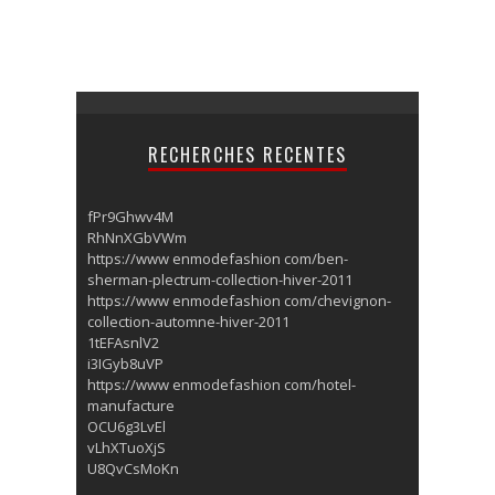
RECHERCHES RECENTES
fPr9Ghwv4M
RhNnXGbVWm
https://www enmodefashion com/ben-
sherman-plectrum-collection-hiver-2011
https://www enmodefashion com/chevignon-
collection-automne-hiver-2011
1tEFAsnlV2
i3IGyb8uVP
https://www enmodefashion com/hotel-
manufacture
OCU6g3LvEl
vLhXTuoXjS
U8QvCsMoKn