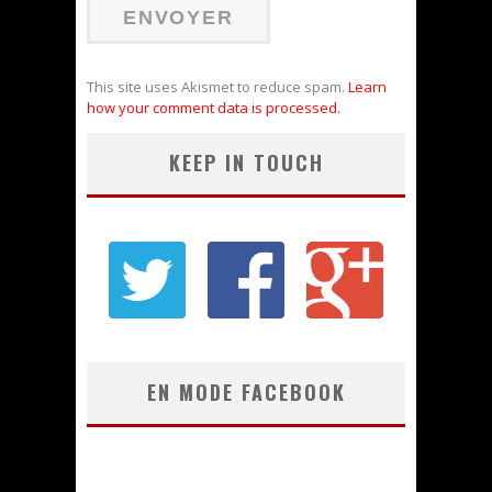
This site uses Akismet to reduce spam.
Learn
how your comment data is processed.
KEEP IN TOUCH
EN MODE FACEBOOK