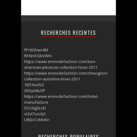
RECHERCHES RECENTES
fPr9Ghwv4M
RhNnXGbVWm
https://www enmodefashion com/ben-
sherman-plectrum-collection-hiver-2011
https://www enmodefashion com/chevignon-
collection-automne-hiver-2011
1tEFAsnlV2
i3IGyb8uVP
https://www enmodefashion com/hotel-
manufacture
OCU6g3LvEl
vLhXTuoXjS
U8QvCsMoKn
RECHERCHES POPULAIRES