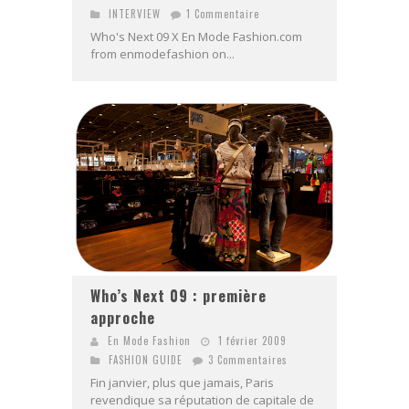
INTERVIEW
1 Commentaire
Who's Next 09 X En Mode Fashion.com
from enmodefashion on...
Who’s Next 09 : première
approche
En Mode Fashion
1 février 2009
FASHION GUIDE
3 Commentaires
Fin janvier, plus que jamais, Paris
revendique sa réputation de capitale de