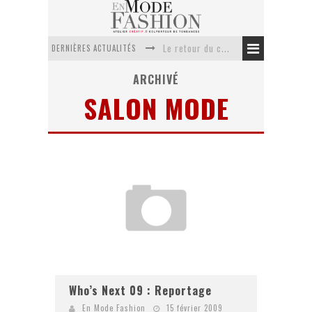
DERNIÈRES ACTUALITÉS
Le retour du cachemire version casual
Doudoune pour femme : choisir la pièce idéale entre style, chaleur et durabilité
ARCHIVÉ
SALON MODE
La trousse de toilette : l’accessoire indispensable de voyage
Week-end spa en automne : quel maillot de bain choisir ?
Pourquoi le costume sur mesure à Paris est un incontournable de l’élégance contemporaine ?
Anti chute cheveux homme : quelles solutions pour renforcer sa chevelure ?
Who’s Next 09 : Reportage
En Mode Fashion
15 février 2009