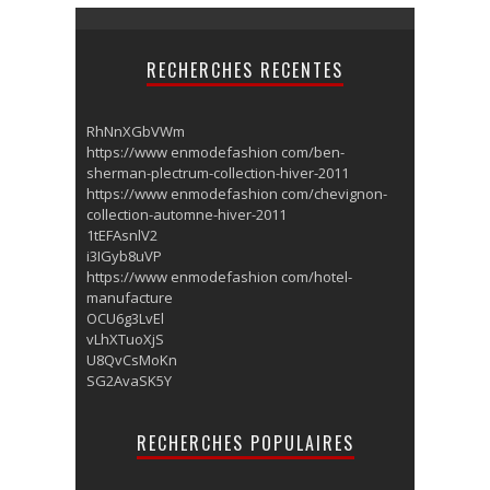
RECHERCHES RECENTES
RhNnXGbVWm
https://www enmodefashion com/ben-
sherman-plectrum-collection-hiver-2011
https://www enmodefashion com/chevignon-
collection-automne-hiver-2011
1tEFAsnlV2
i3IGyb8uVP
https://www enmodefashion com/hotel-
manufacture
OCU6g3LvEl
vLhXTuoXjS
U8QvCsMoKn
SG2AvaSK5Y
RECHERCHES POPULAIRES