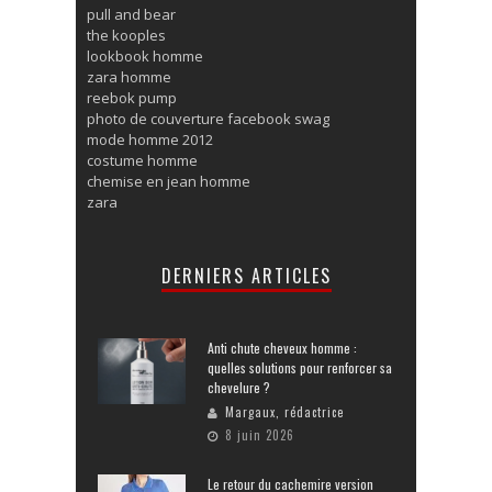
pull and bear
the kooples
lookbook homme
zara homme
reebok pump
photo de couverture facebook swag
mode homme 2012
costume homme
chemise en jean homme
zara
DERNIERS ARTICLES
Anti chute cheveux homme :
quelles solutions pour renforcer sa
chevelure ?
Margaux, rédactrice
8 juin 2026
Le retour du cachemire version