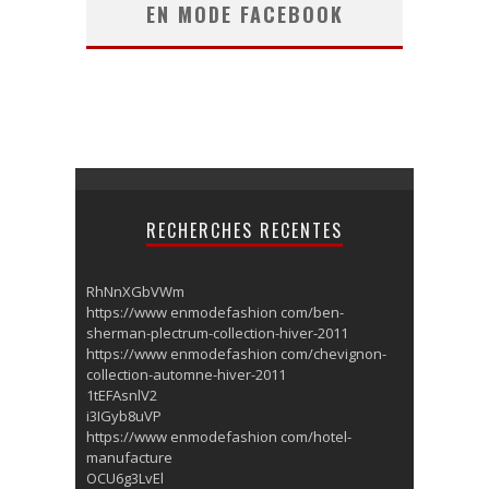
EN MODE FACEBOOK
RECHERCHES RECENTES
RhNnXGbVWm
https://www enmodefashion com/ben-
sherman-plectrum-collection-hiver-2011
https://www enmodefashion com/chevignon-
collection-automne-hiver-2011
1tEFAsnlV2
i3IGyb8uVP
https://www enmodefashion com/hotel-
manufacture
OCU6g3LvEl