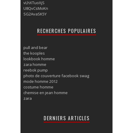
vLhXTuoXjS
U8QvCsMoKn
SG2AvaSK5Y
RECHERCHES POPULAIRES
pull and bear
the kooples
lookbook homme
zara homme
reebok pump
photo de couverture facebook swag
mode homme 2012
costume homme
chemise en jean homme
zara
DERNIERS ARTICLES