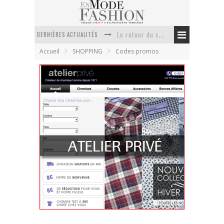
DERNIÈRES ACTUALITÉS
Le retour du cachemire version casual
Accueil
SHOPPING
Codes promos
Doudoune pour femme : choisir la pièce idéale entre style, chaleur et durabilité
La trousse de toilette : l’accessoire indispensable de voyage
Week-end spa en automne : quel maillot de bain choisir ?
Pourquoi le costume sur mesure à Paris est un incontournable de l’élégance contemporaine ?
Anti chute cheveux homme : quelles solutions pour renforcer sa chevelure ?
ATELIER PRIVE
En Mode Fashion
9 septembre 2011
Codes promos