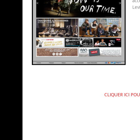
acc
Levi
CLIQUER ICI POU