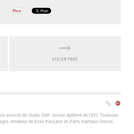
ATELIER PRIVE
teur associé de Studio EMF. Ancien diplômé de l'ESC Toulouse.
es. Amateur de boxe française et d'arts martiaux chinois.