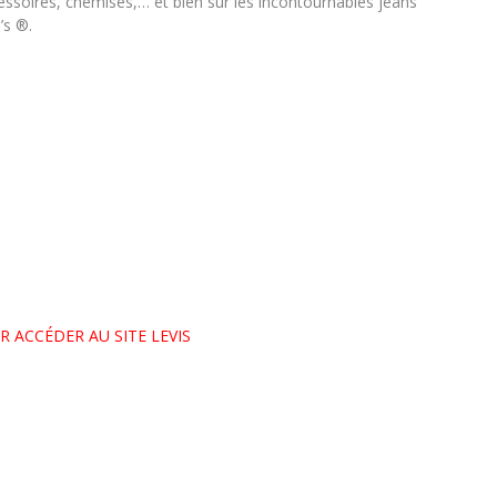
essoires, chemises,… et bien sûr les incontournables jeans
’s ®.
R ACCÉDER AU SITE LEVIS