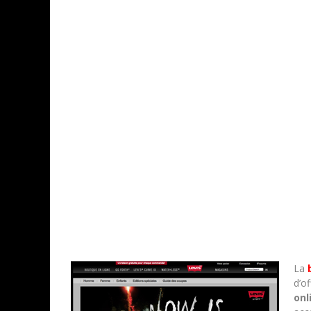
La
d’o
onl