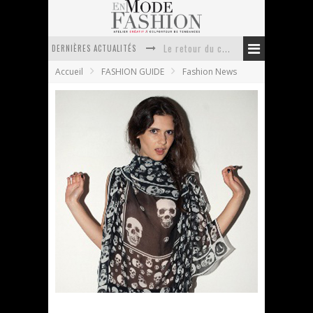
DERNIÈRES ACTUALITÉS
Le retour du cachemire version casual
Accueil
FASHION GUIDE
Fashion News
Doudoune pour femme : choisir la pièce idéale entre style, chaleur et durabilité
La trousse de toilette : l’accessoire indispensable de voyage
Week-end spa en automne : quel maillot de bain choisir ?
Pourquoi le costume sur mesure à Paris est un incontournable de l’élégance contemporaine ?
Anti chute cheveux homme : quelles solutions pour renforcer sa chevelure ?
Dévastée crée une ligne mixte pour l’hiver
Margaux, rédactrice
18 juillet 2011
Fashion News