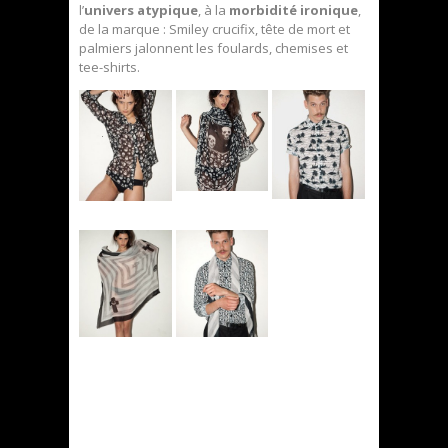
l’
univers atypique
, à la
morbidité ironique
,
de la marque : Smiley crucifix, tête de mort et
palmiers jalonnent les foulards, chemises et
tee-shirts.