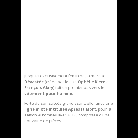
Jusqu’ici exclusivement féminine, la marque
Dévastée
(créée par le duo
Ophélie Klere
et
François Alary
) fait un premier pas vers le
vêtement pour homme
.
Forte de son succès grandissant, elle lance une
ligne mixte intitulée Après la Mort
, pour la
saison Automne/Hiver 2012, composée d’une
douzaine de pièces.