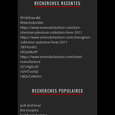
RECHERCHES RECENTES
fPr9Ghwv4M
RhNnXGbVWm
https://www enmodefashion com/ben-
sherman-plectrum-collection-hiver-2011
https://www enmodefashion com/chevignon-
collection-automne-hiver-2011
1tEFAsnlV2
i3IGyb8uVP
https://www enmodefashion com/hotel-
manufacture
OCU6g3LvEl
vLhXTuoXjS
U8QvCsMoKn
RECHERCHES POPULAIRES
pull and bear
the kooples
lookbook homme