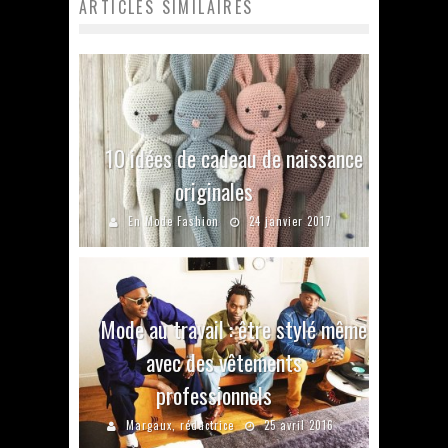
ARTICLES SIMILAIRES
10 idées de cadeau de naissance
originales
En Mode Fashion
24 janvier 2017
Mode au travail : être stylé même
avec des vêtements
professionnels
Margaux, rédactrice
25 avril 2016