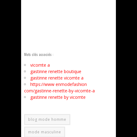
Mots clés associés :
vicomte a
gastinne renette boutique
gastinne renette vicomte a
https://www enmodefashion
com/gastinne-renette-by-vicomte-a
gastinne renette by vicomte
blog mode homme
mode masculine