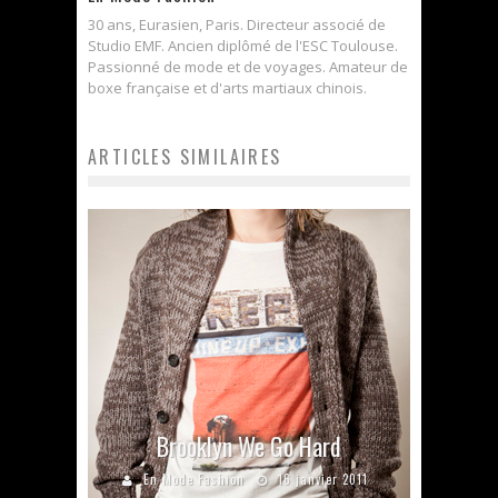
30 ans, Eurasien, Paris. Directeur associé de
Studio EMF. Ancien diplômé de l'ESC Toulouse.
Passionné de mode et de voyages. Amateur de
boxe française et d'arts martiaux chinois.
ARTICLES SIMILAIRES
Brooklyn We Go Hard
En Mode Fashion
16 janvier 2011