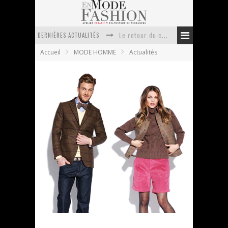
DERNIÈRES ACTUALITÉS
Le retour du cachemire version casual
Accueil
MODE HOMME
Actualités
Doudoune pour femme : choisir la pièce idéale entre style, chaleur et durabilité
La trousse de toilette : l’accessoire indispensable de voyage
Week-end spa en automne : quel maillot de bain choisir ?
Pourquoi le costume sur mesure à Paris est un incontournable de l’élégance contemporaine ?
Anti chute cheveux homme : quelles solutions pour renforcer sa chevelure ?
Gastinne Renette by Vicomte A.
En Mode Fashion
20 juillet 2011
Actualités