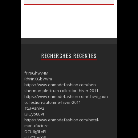
RECHERCHES RECENTES
fPr9Ghwv4M
RhNnXGbVWm
https://www enmodefashion com/ben-
sherman-plectrum-collection-hiver-2011
https://www enmodefashion com/chevignon-
collection-automne-hiver-2011
1tEFAsnlV2
i3IGyb8uVP
https://www enmodefashion com/hotel-
manufacture
OCU6g3LvEl
vLhXTuoXjS