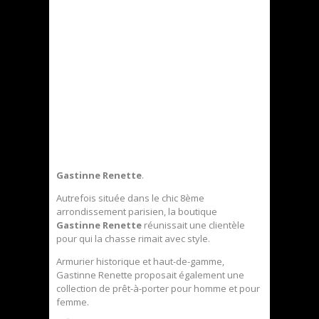
Gastinne Renette
.
Autrefois située dans le chic 8ème
arrondissement parisien, la boutique
Gastinne Renette
réunissait une clientèle
pour qui la chasse rimait avec style.
Armurier historique et haut-de-gamme,
Gastinne Renette proposait également une
collection de prêt-à-porter pour homme et pour
femme.