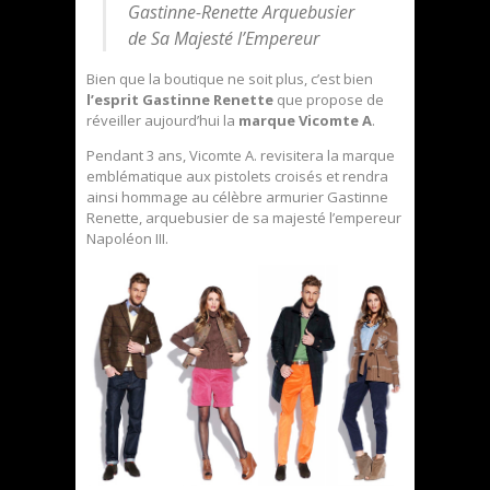
Gastinne-Renette Arquebusier
de Sa Majesté l’Empereur
Bien que la boutique ne soit plus, c’est bien
l’esprit Gastinne Renette
que propose de
réveiller aujourd’hui la
marque Vicomte A
.
Pendant 3 ans, Vicomte A. revisitera la marque
emblématique aux pistolets croisés et rendra
ainsi hommage au célèbre armurier Gastinne
Renette, arquebusier de sa majesté l’empereur
Napoléon III.