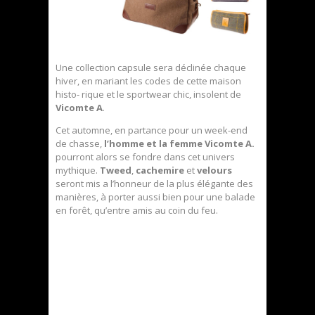
Une collection capsule sera déclinée chaque
hiver, en mariant les codes de cette maison
histo- rique et le sportwear chic, insolent de
Vicomte A
.
Cet automne, en partance pour un week-end
de chasse,
l’homme et la femme Vicomte A.
pourront alors se fondre dans cet univers
mythique.
Tweed
,
cachemire
et
velours
seront mis a l’honneur de la plus élégante des
manières, à porter aussi bien pour une balade
en forêt, qu’entre amis au coin du feu.