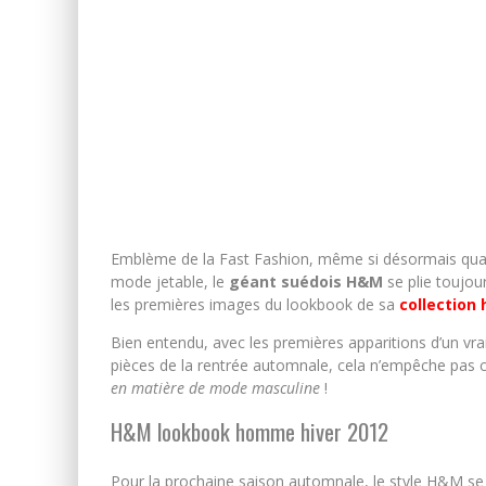
Emblème de la Fast Fashion, même si désormais quas
mode jetable, le
géant suédois H&M
se plie toujou
les premières images du lookbook de sa
collectio
Bien entendu, avec les premières apparitions d’un vrai 
pièces de la rentrée automnale, cela n’empêche pas c
en matière de mode masculine
!
H&M lookbook homme hiver 2012
Pour la prochaine saison automnale, le style H&M s