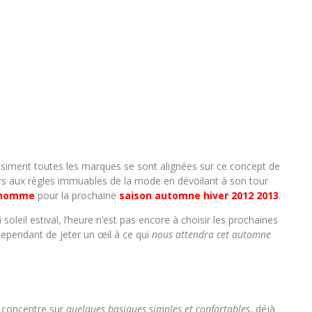
iment toutes les marques se sont alignées sur ce concept de
rs aux règles immuables de la mode en dévoilant à son tour
n homme
pour la prochaine
saison automne hiver 2012 2013
.
soleil estival, l’heure n’est pas encore à choisir les prochaines
ependant de jeter un œil à ce qui
nous attendra cet automne
e concentre sur
quelques basiques simples et confortables
, déjà