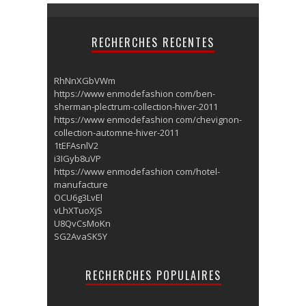
RECHERCHES RECENTES
RhNnXGbVWm
https://www enmodefashion com/ben-
sherman-plectrum-collection-hiver-2011
https://www enmodefashion com/chevignon-
collection-automne-hiver-2011
1tEFAsnlV2
i3IGyb8uVP
https://www enmodefashion com/hotel-
manufacture
OCU6g3LvEl
vLhXTuoXjS
U8QvCsMoKn
SG2AvaSK5Y
RECHERCHES POPULAIRES