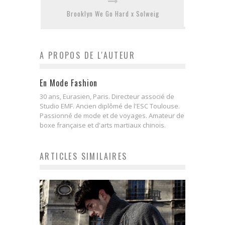
Brooklyn We Go Hard x Solweig
A PROPOS DE L'AUTEUR
En Mode Fashion
30 ans, Eurasien, Paris. Directeur associé de
Studio EMF. Ancien diplômé de l'ESC Toulouse.
Passionné de mode et de voyages. Amateur de
boxe française et d'arts martiaux chinois.
ARTICLES SIMILAIRES