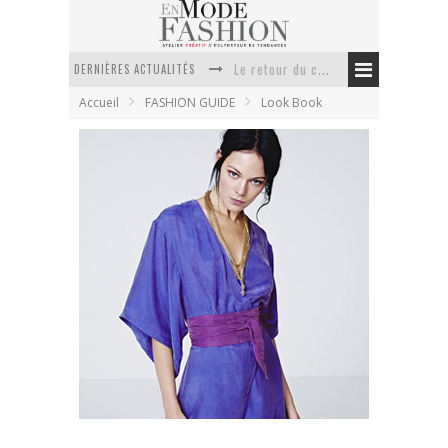
Le retour du cachemire version casual
DERNIÈRES ACTUALITÉS
Doudoune pour femme : choisir la pièce idéale entre style, chaleur et durabilité
Accueil
FASHION GUIDE
Look Book
La trousse de toilette : l’accessoire indispensable de voyage
Week-end spa en automne : quel maillot de bain choisir ?
Pourquoi le costume sur mesure à Paris est un incontournable de l’élégance contemporaine ?
Anti chute cheveux homme : quelles solutions pour renforcer sa chevelure ?
H&M lookbook printemps été 2012
En Mode Fashion
13 décembre 2011
Look Book