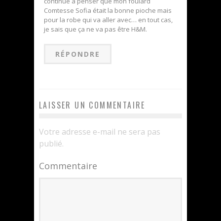
continue à penser que mon foulard
Comtesse Sofia était la bonne pioche mais
pour la robe qui va aller avec… en tout cas,
je sais que ça ne va pas être H&M.
RÉPONDRE
LAISSER UN COMMENTAIRE
Votre adresse e-mail ne sera pas
publié.
Commentaire