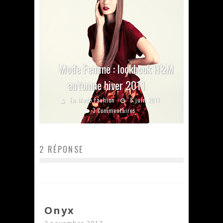
Mode Femme : lookbook H&M
automne hiver 2011
En Mode Fashion
8 juin 2011
3 Commentaires
2 RÉPONSE
Onyx