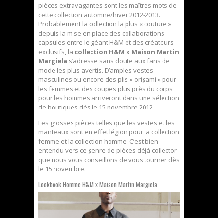
pièces extravagantes sont les maîtres mots de
cette collection automne/hiver 2012-2013.
Probablement la collection la plus « couture »
depuis la mise en place des collaborations
capsules entre le géant H&M et des créateurs
exclusifs, la
collection H&M x Maison Martin
Margiela
s’adresse sans doute aux
fans de
mode les plus avertis
. D’amples vestes
masculines ou encore des plis « origami » pour
les femmes et des coupes plus près du corps
pour les hommes arriveront dans une sélection
de boutiques dès le 15 novembre 2012.
Les grosses pièces telles que les vestes et les
manteaux sont en effet légion pour la collection
femme et la collection homme. C’est bien
entendu vers ce genre de pièces déjà collector
que nous vous conseillons de vous tourner dès
le 15 novembre.
Lookbook Homme H&M x Maison Martin Margiela