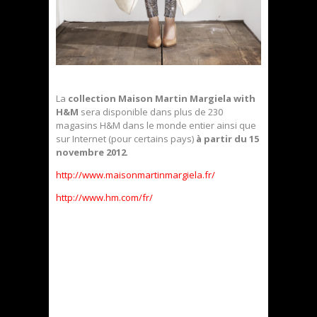
La
collection Maison Martin Margiela with
H&M
sera disponible dans plus de 230
magasins H&M dans le monde entier ainsi que
sur Internet (pour certains pays)
à partir du 15
novembre 2012
.
http://www.maisonmartinmargiela.fr/
http://www.hm.com/fr/