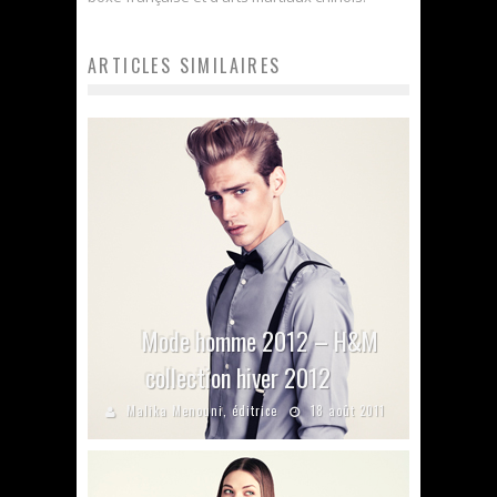
ARTICLES SIMILAIRES
Mode homme 2012 – H&M
collection hiver 2012
Malika Menouni, éditrice
18 août 2011