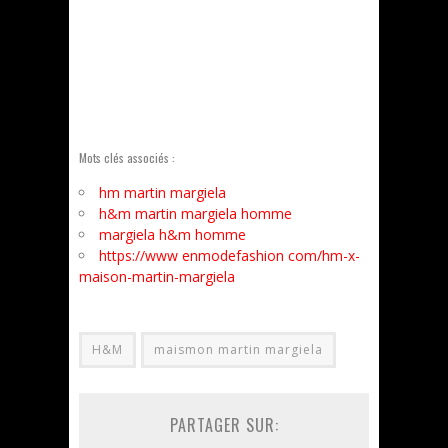
Mots clés associés :
hm martin margiela
h&m martin margiela homme
margiela h&m homme
https://www enmodefashion com/hm-x-
maison-martin-margiela
H&M
maismon martin margiela
PARTAGER SUR: