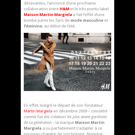
décevantes, l’annonce d’une prochaine
collaboration entre
H&M
et le très pointu label
Maison Martin Margiela
a fait l’effet d’une
bombe parmi les fans de
mode masculine
et
féminine
, au début de l’été.
En effet, malgré le départ de son fondateur
Martin Margiela
en décembre 2009 –
considéré
comme l’un des créateurs les plus avant-gardistes
de sa génération
– la marque
Maison Martin
Margiela
a su parfaitement s’adapter à ce
nouveau chapitre de son histoire. Atypique