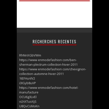
RECHERCHES RECENTES
RhNnXGbVWm
https://www enmodefashion com/ben-
sherman-plectrum-collection-hiver-2011
https://www enmodefashion com/chevignon-
collection-automne-hiver-2011
1tEFAsnlV2
i3IGyb8uVP
https://www enmodefashion com/hotel-
manufacture
OCU6g3LvEl
vLhXTuoXjS
U8QvCsMoKn