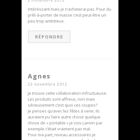
2 novembre 2012
Intéréssant mais je n’acheterai pas. Pour du
prêt-à-porter de masse c’est peut-être un
peu trop ambitieux.
RÉPONDRE
Agnes
23 novembre 2012
Je trouve cette collaboration infructueuse.
Les produits sont affreux, non mais
sérieusement c’est quoi ces coupes?
Je penses qu’avec les fêtes à venir, ils
auraient pu faire autre chose quelque
chose de « portable » je vois Lanvin par
exemple c’était vraiment pas mal.
Pour ma part, niveau accessoires je