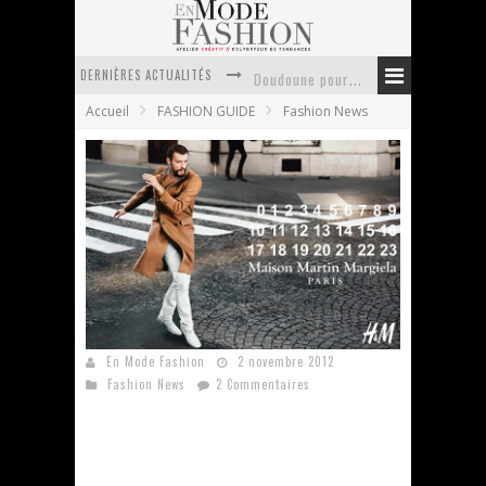
DERNIÈRES ACTUALITÉS
Doudoune pour femme : choisir la pièce idéale entre style, chaleur et durabilité
Accueil
FASHION GUIDE
Fashion News
La trousse de toilette : l’accessoire indispensable de voyage
Week-end spa en automne : quel maillot de bain choisir ?
Pourquoi le costume sur mesure à Paris est un incontournable de l’élégance contemporaine ?
Anti chute cheveux homme : quelles solutions pour renforcer sa chevelure ?
Le retour du cachemire version casual
H&M x Maison Martin Margiela
En Mode Fashion
2 novembre 2012
Fashion News
2 Commentaires