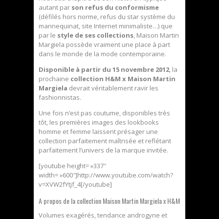
autant par
son refus du conformisme
(défilés hors norme, refus du star système du
mannequinat, site Internet minimaliste…) que
par le
style de ses collections
, Maison Martin
Margiela possède vraiment une place à part
dans le monde de la mode contemporaine.
Disponible à partir du 15 novembre 2012
, la
prochaine
collection H&M x Maison Martin
Margiela
devrait véritablement ravir les
fashionnistas.
Une fois n’est pas coutume, disponibles très
tôt, les premières images des lookbooks
homme et femme laissent présager une
collection parfaitement maîtrisée et reflétant
parfaitement l’univers de la marque invitée.
[youtube height= »337″
width= »600″]http://www.youtube.com/watch?
v=XVW2fYtjf_4[/youtube]
A propos de la collection Maison Martin Margiela x H&M
Volumes exagérés, tendance androgyne et