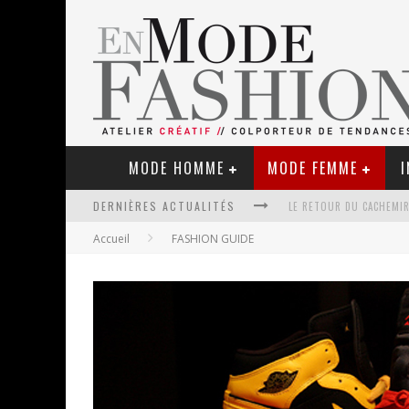
MODE HOMME
MODE FEMME
I
DERNIÈRES ACTUALITÉS
LE RETOUR DU CACHEMIR
Accueil
FASHION GUIDE