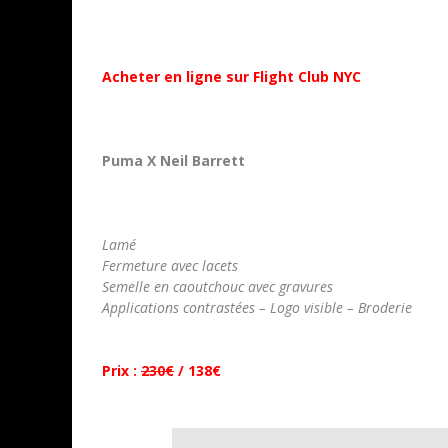
Acheter en ligne sur Flight Club NYC
Puma X Neil Barrett
Lamé
Fermeture avec lacets
Semelle en caoutchouc avec gravures
Applications contrastées – Logo visible – Broderie
Prix :
230€
/ 138€