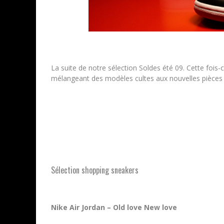
La suite de notre sélection Soldes été 09. Cette fois
mélangeant des modèles cultes aux nouvelles pièces t
Sélection shopping sneakers
Nike Air Jordan – Old love New love