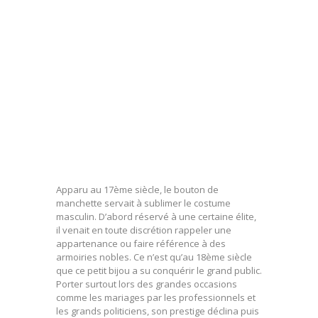
Apparu au 17
ème
siècle, le bouton de
manchette servait à sublimer le costume
masculin. D’abord réservé à une certaine élite,
il venait en toute discrétion rappeler une
appartenance ou faire référence à des
armoiries nobles. Ce n’est qu’au 18
ème
siècle
que ce petit bijou a su conquérir le grand public.
Porter surtout lors des grandes occasions
comme les mariages par les professionnels et
les grands politiciens, son prestige déclina puis