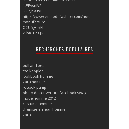
1tEFAsnlV2
i3IGyb8uVP
https://www enmodefashion com/hotel-
manufacture
OCU6g3LvEl
vLhXTuoXjS
RECHERCHES POPULAIRES
pull and bear
the kooples
lookbook homme
zara homme
reebok pump
photo de couverture facebook swag
mode homme 2012
costume homme
chemise en jean homme
zara