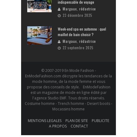
indispensable de voyage
Margaux, rédactrice
23 décembre 2025
Week-end spa en automne : quel
maillot de bain choisir ?
Margaux, rédactrice
22 septembre 2025
© 2007-2019 En Mode Fashion -
EnModeFashion.com décrypte les tendances de la
mode homme, de la mode femme et vous
propose des conseils de style. EnModeFashion
est un magazine de mode en ligne édité par
l'agence Studio EMF. Tous droits réservés.
Costume homme - Trench homme - Desert boots -
Mocassins homme
MENTIONS LEGALES
PLAN DE SITE
PUBLICITE
A PROPOS
CONTACT