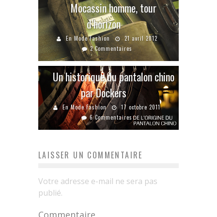
Mocassin homme, tour
d’horizon
En Mode Fashion
21 avril 2012
2 Commentaires
Un historique du pantalon chino
par Dockers
En Mode Fashion
17 octobre 2011
6 Commentaires
LAISSER UN COMMENTAIRE
Votre adresse e-mail ne sera pas
publié.
Commentaire