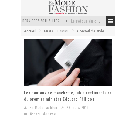
DERNIÈRES ACTUALITÉS
Le retour du cachemire version casual
Accueil
MODE HOMME
Conseil de style
Doudoune pour femme : choisir la pièce idéale entre style, chaleur et durabilité
La trousse de toilette : l’accessoire indispensable de voyage
Week-end spa en automne : quel maillot de bain choisir ?
Pourquoi le costume sur mesure à Paris est un incontournable de l’élégance contemporaine ?
Anti chute cheveux homme : quelles solutions pour renforcer sa chevelure ?
Les boutons de manchette, lubie vestimentaire
du premier ministre Édouard Philippe
En Mode Fashion
27 mars 2018
Conseil de style