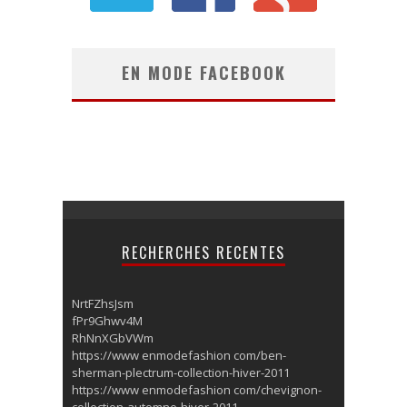
EN MODE FACEBOOK
RECHERCHES RECENTES
NrtFZhsJsm
fPr9Ghwv4M
RhNnXGbVWm
https://www enmodefashion com/ben-
sherman-plectrum-collection-hiver-2011
https://www enmodefashion com/chevignon-
collection-automne-hiver-2011