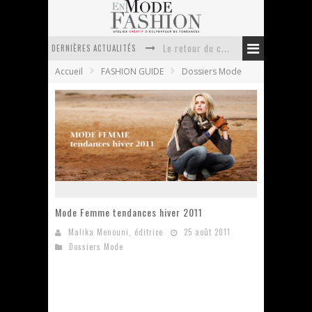
DERNIÈRES ACTUALITÉS
Le retour du cachemire version casual
Accueil
FASHION GUIDE
Dossiers Mode
Doudoune pour femme : choisir la pièce idéale entre style, chaleur et durabilité
La trousse de toilette : l’accessoire indispensable de voyage
Week-end spa en automne : quel maillot de bain choisir ?
Pourquoi le costume sur mesure à Paris est un incontournable de l’élégance contemporaine ?
Anti chute cheveux homme : quelles solutions pour renforcer sa chevelure ?
Mode Femme tendances hiver 2011
Malika Menouni, éditrice
25 août 2011
Dossiers Mode