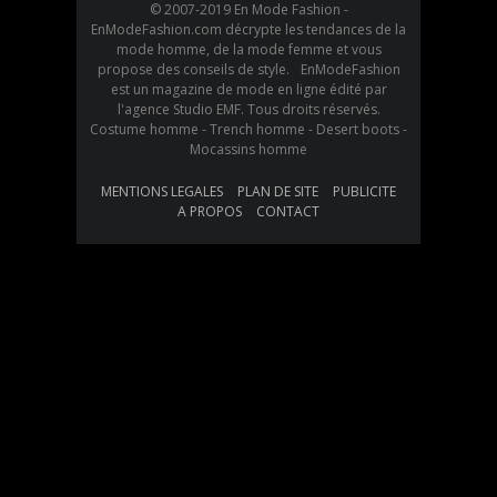
© 2007-2019 En Mode Fashion -
EnModeFashion.com décrypte les tendances de la
mode homme, de la mode femme et vous
propose des conseils de style. EnModeFashion
est un magazine de mode en ligne édité par
l'agence Studio EMF. Tous droits réservés.
Costume homme - Trench homme - Desert boots -
Mocassins homme
MENTIONS LEGALES
PLAN DE SITE
PUBLICITE
A PROPOS
CONTACT