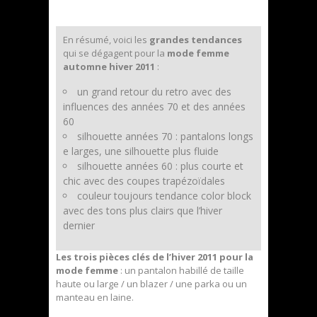
En résumé, voici les
grandes tendances
qui se dégagent pour la
mode femme
automne hiver 2011
:
un grand retour du retro avec des
influences des années 70 et des années
60
silhouette années 70 : pantalons longs
e larges, une silhouette plus fluide
silhouette années 60 : plus courte et
chic avec des coupes trapézoïdales
couleur toujours tendance color block
avec des tons plus clairs que l’hiver
dernier
Les trois pièces clés de l’hiver 2011 pour la
mode femme
: un pantalon habillé de taille
haute ou large / un blazer / une parka ou un
manteau en laine.