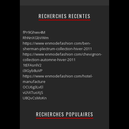
RECHERCHES RECENTES
fPr9Ghwv4M
RhNnXGbVWm
https://www enmodefashion com/ben-
sherman-plectrum-collection-hiver-2011
https://www enmodefashion com/chevignon-
collection-automne-hiver-2011
1tEFAsnlV2
i3IGyb8uVP
https://www enmodefashion com/hotel-
manufacture
OCU6g3LvEl
vLhXTuoXjS
U8QvCsMoKn
RECHERCHES POPULAIRES