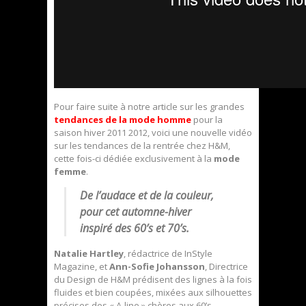
Pour faire suite à notre article sur les grandes
tendances de la mode homme
pour la
saison hiver 2011 2012, voici une nouvelle vidéo
sur les tendances de la rentrée chez H&M,
cette fois-ci dédiée exclusivement à la
mode
femme
.
De l’audace et de la couleur,
pour cet automne-hiver
inspiré des 60’s et 70’s.
Natalie Hartley
, rédactrice de InStyle
Magazine, et
Ann-Sofie Johansson
, Directrice
du Design de H&M prédisent des lignes à la fois
fluides et bien coupées, mixées aux silhouettes
précises des « A-line » chères aux 60’s.