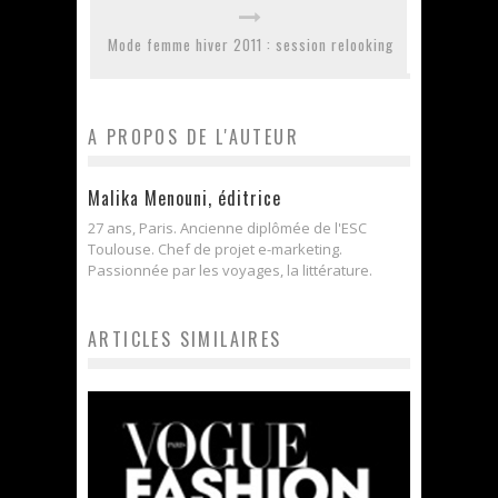
Mode femme hiver 2011 : session relooking
A PROPOS DE L'AUTEUR
Malika Menouni, éditrice
27 ans, Paris. Ancienne diplômée de l'ESC
Toulouse. Chef de projet e-marketing.
Passionnée par les voyages, la littérature.
ARTICLES SIMILAIRES