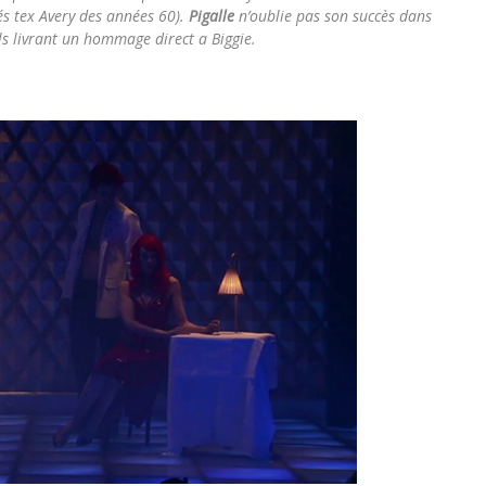
és tex Avery des années 60).
Pigalle
n’oublie pas son succès dans
ils livrant un hommage direct a Biggie.