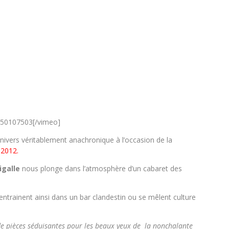
m/50107503[/vimeo]
ivers véritablement anachronique à l’occasion de la
 2012.
igalle
nous plonge dans l’atmosphère d’un cabaret des
rainent ainsi dans un bar clandestin ou se mêlent culture
 de pièces séduisantes pour les beaux yeux de la nonchalante