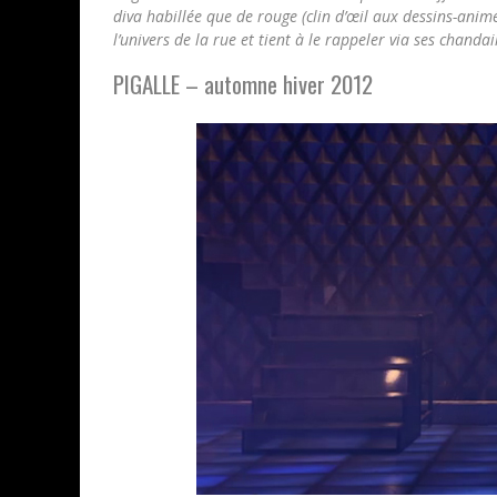
diva habillée que de rouge (clin d’œil aux dessins-anim
l’univers de la rue et tient à le rappeler via ses chanda
PIGALLE – automne hiver 2012