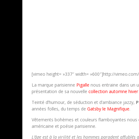
[vimeo height= »337″ width= »600″]http://vimeo.co
La marque parisienne
Pigalle
nous entraine dans un un
présentation de sa nouvelle
collection automne hiver
Teinté d’humour, de séduction et d’ambiance jazzy,
P
années folles, du temps de
Gatsby le Magnifique
.
Vêtements bohèmes et couleurs flamboyantes nous ent
américaine et poésie parisienne.
L’âge est à la virilité et les hommes paradent affublés