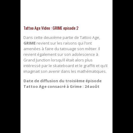
Tattoo Age Video : GRIME episode 2
Dans cette deuxième partie de Tattoo Age,
GRIME
revient sur les raisons qui l’ont
amenées à faire du tatouage son métier. Il
revient également sur son adolescence à
Grand Junction lorsqu’il était alors plus
intéressé par le skateboard et le graffiti et qu’il
imaginait son avenir dans les mathématiques.
Date de diffusion du troisième épisode
Tattoo Age consacré à Grime : 24 août