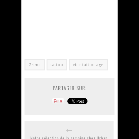
Grime
tattoo
vice tattoo age
PARTAGER SUR:
Notre sélection de la semaine chez Urban