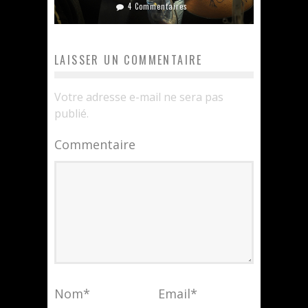
4 Commentaires
LAISSER UN COMMENTAIRE
Votre adresse e-mail ne sera pas
publié.
Commentaire
Nom
*
Email
*