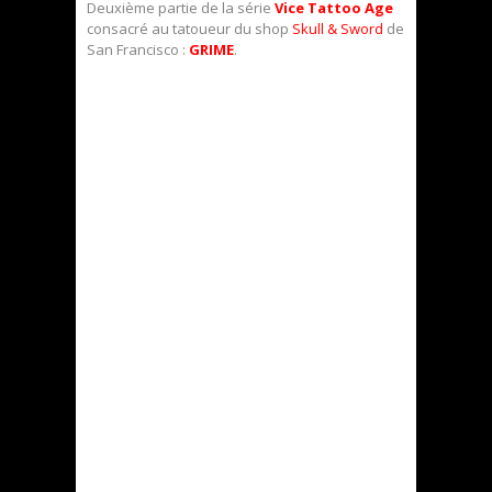
Deuxième partie de la série
Vice Tattoo Age
consacré au tatoueur du shop
Skull & Sword
de
San Francisco :
GRIME
.