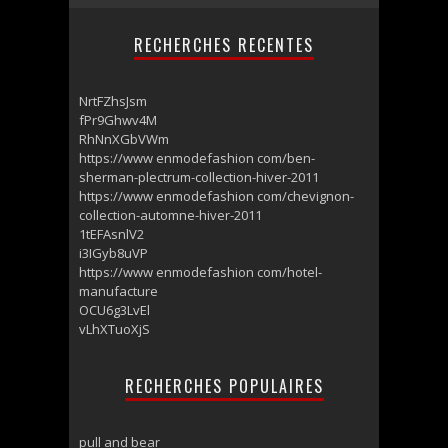
RECHERCHES RECENTES
NrtFZhsJsm
fPr9Ghwv4M
RhNnXGbVWm
https://www enmodefashion com/ben-
sherman-plectrum-collection-hiver-2011
https://www enmodefashion com/chevignon-
collection-automne-hiver-2011
1tEFAsnlV2
i3IGyb8uVP
https://www enmodefashion com/hotel-
manufacture
OCU6g3LvEl
vLhXTuoXjS
RECHERCHES POPULAIRES
pull and bear