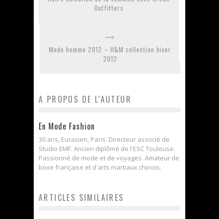
Outfitters
Mode homme 2012 – H&M collection hiver
2012
A PROPOS DE L'AUTEUR
En Mode Fashion
30 ans, Eurasien, Paris. Directeur associé de
Studio EMF. Ancien diplômé de l'ESC Toulouse.
Passionné de mode et de voyages. Amateur de
boxe française et d'arts martiaux chinois.
ARTICLES SIMILAIRES