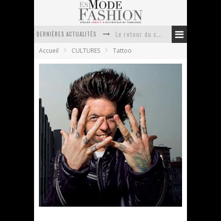
DERNIÈRES ACTUALITÉS
Le retour du cachemire version casual
Accueil
CULTURES
Tattoo
Doudoune pour femme : choisir la pièce idéale entre style, chaleur et durabilité
La trousse de toilette : l’accessoire indispensable de voyage
Week-end spa en automne : quel maillot de bain choisir ?
Pourquoi le costume sur mesure à Paris est un incontournable de l’élégance contemporaine ?
Anti chute cheveux homme : quelles solutions pour renforcer sa chevelure ?
Vice Tattoo Age : GRIME part 2
En Mode Fashion
17 août 2011
Tattoo