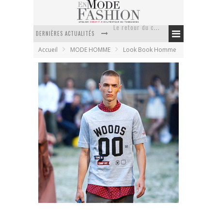
DERNIÈRES ACTUALITÉS
Doudoune pour femme : choisir la pièce idéale entre style, chaleur et durabilité
Accueil
MODE HOMME
Look Book Homme
La trousse de toilette : l’accessoire indispensable de voyage
Week-end spa en automne : quel maillot de bain choisir ?
Pourquoi le costume sur mesure à Paris est un incontournable de l’élégance contemporaine ?
Anti chute cheveux homme : quelles solutions pour renforcer sa chevelure ?
Le retour du cachemire version casual
Wood Wood printemps été 2012 – collection
homme
En Mode Fashion
21 juillet 2011
Look Book Homme