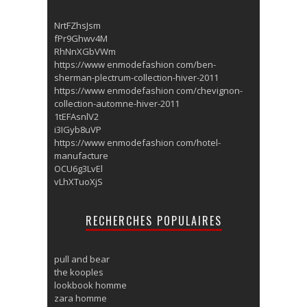
NrtFZhsJsm
fPr9Ghwv4M
RhNnXGbVWm
https://www enmodefashion com/ben-
sherman-plectrum-collection-hiver-2011
https://www enmodefashion com/chevignon-
collection-automne-hiver-2011
1tEFAsnlV2
i3IGyb8uVP
https://www enmodefashion com/hotel-
manufacture
OCU6g3LvEl
vLhXTuoXjS
RECHERCHES POPULAIRES
pull and bear
the kooples
lookbook homme
zara homme