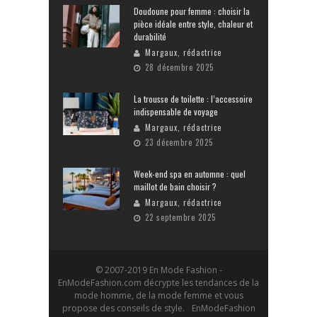
Doudoune pour femme : choisir la
pièce idéale entre style, chaleur et
durabilité
Margaux, rédactrice
28 décembre 2025
La trousse de toilette : l’accessoire
indispensable de voyage
Margaux, rédactrice
23 décembre 2025
Week-end spa en automne : quel
maillot de bain choisir ?
Margaux, rédactrice
22 septembre 2025
© 2007-2019 En Mode Fashion -
EnModeFashion.com décrypte les tendances de la
mode homme, de la mode femme et vous
propose des conseils de style. EnModeFashion