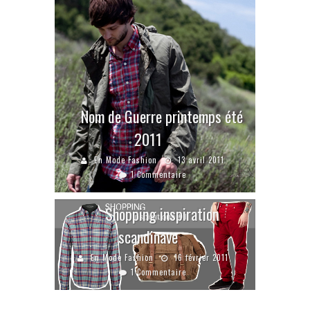
Nom de Guerre printemps été
2011
En Mode Fashion
13 avril 2011
1 Commentaire
Shopping inspiration
scandinave
En Mode Fashion
16 février 2011
1 Commentaire